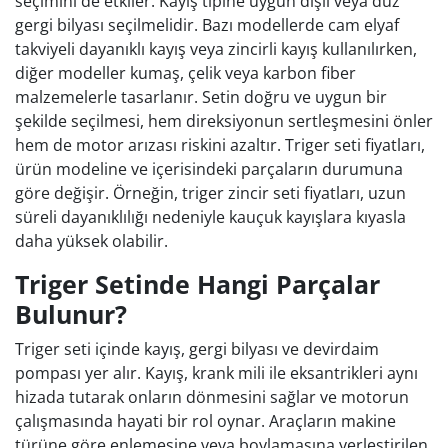
seçimini de etkiler. Kayış tipine uygun dişli veya düz
gergi bilyası seçilmelidir. Bazı modellerde cam elyaf
takviyeli dayanıklı kayış veya zincirli kayış kullanılırken,
diğer modeller kumaş, çelik veya karbon fiber
malzemelerle tasarlanır. Setin doğru ve uygun bir
şekilde seçilmesi, hem direksiyonun sertleşmesini önler
hem de motor arızası riskini azaltır. Triger seti fiyatları,
ürün modeline ve içerisindeki parçaların durumuna
göre değişir. Örneğin, triger zincir seti fiyatları, uzun
süreli dayanıklılığı nedeniyle kauçuk kayışlara kıyasla
daha yüksek olabilir.
Triger Setinde Hangi Parçalar
Bulunur?
Triger seti içinde kayış, gergi bilyası ve devirdaim
pompası yer alır. Kayış, krank mili ile eksantrikleri aynı
hizada tutarak onların dönmesini sağlar ve motorun
çalışmasında hayati bir rol oynar. Araçların makine
türüne göre enlemesine veya boylamasına yerleştirilen