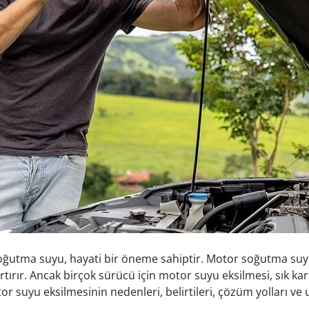
or soğutma suyu, hayati bir öneme sahiptir. Motor soğutma s
rır. Ancak birçok sürücü için motor suyu eksilmesi, sık karşı
r suyu eksilmesinin nedenleri, belirtileri, çözüm yolları ve u