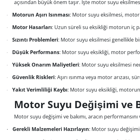
açısından büyük önem taşır. İşte motor suyu eksilmesi
Motorun Aşırı Isınması
: Motor suyu eksilmesi, motor
·
Motor Hasarları
: Uzun süreli su eksikliği motorun iç
·
Sızıntı Problemleri
: Motor suyu eksilmesi genellikle bi
·
Düşük Performans
: Motor suyu eksikliği, motor perf
·
Yüksek Onarım Maliyetleri
: Motor suyu eksilmesi ne
·
Güvenlik Riskleri
: Aşırı ısınma veya motor arızası, sü
·
Yakıt Verimliliği Kaybı
: Motor suyu eksikliği, motorun 
·
Motor Suyu Değişimi ve 
Motor suyu değişimi ve bakımı, aracın performansını ve
Gerekli Malzemeleri Hazırlayın
: Motor suyu değişimi i
·