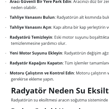
Aracı Güvenli Bir Yere Park Edin
: Aracınızı düz bir 
·
neden olabilir.
Tahliye Vanasını Bulun
: Radyatörün alt kısmında bul
·
Tahliye Vanasını Açın
: Kapı altına bir kap yerleştir
·
Radyatörü Temizleyin
: Eski motor suyunu boşalttıkta
·
temizlenmesine yardımcı olur.
Yeni Motor Suyunu Ekleyin
: Radyatörün değişim ağzı
·
Radyatör Kapağını Kapatın
: Tüm işlemler tamamlandı
·
Motoru Çalıştırın ve Kontrol Edin
: Motoru çalıştırın
·
gerekirse ekleme yapın.
Radyatör Neden Su Eksilt
Radyatörün su eksiltmesi aracın soğutma sisteminde m