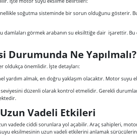
lir. İşte motor suyu eksilme belirtileri:
genellikle soğutma sisteminde bir sorun olduğunu gösterir. B
ya su damlaları görmek arabanın su eksilttiğe dair işarettir
si Durumunda Ne Yapılmalı?
oldukça önemlidir. İşte detayları:
nel yardım almak, en doğru yaklaşım olacaktır. Motor suyu eks
 seviyesini düzenli olarak kontrol etmelidir. Gerekli duruml
ktedir.
Uzun Vadeli Etkileri
un vadede ciddi sorunlara yol açabilir. Araç sahipleri, mot
u eksilmesinin uzun vadeli etkilerini anlamak sürücülerin a