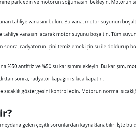
zemine park edin ve motorun soğumasını bekleyin. Motorun sı
unan tahliye vanasını bulun. Bu vana, motor suyunun boşaltı
in ve tahliye vanasını açarak motor suyunu boşaltın. Tüm suy
n sonra, radyatörün içini temizlemek için su ile doldurup boşa
na %50 antifriz ve %50 su karışımını ekleyin. Bu karışım, mo
ktan sonra, radyatör kapağını sıkıca kapatın.
 ve sıcaklık göstergesini kontrol edin. Motorun normal sıcaklı
ir?
eydana gelen çeşitli sorunlardan kaynaklanabilir. İşte bu 