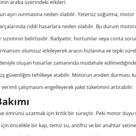
nin araba üzerindeki etkileri:
un aşırı ısınmasına neden olabilir. Yetersiz soğutma, motor
 parçalarında ciddi hasarlara neden olabilir. Bu durum moto
r sızıntının belirtisidir. Radyatör, hortumlar veya conta sor
ormansını olumsuz etkileyerek aracın hızlanma ve tepki sürele
deniyle oluşan hasarlar zamanında müdahale edilmediğinde y
rüş güvenliğini tehlikeye atabilir. Motorun aniden durması, k
verimli çalışmasını engelleyerek yakıt tüketimini artırabilir.
Bakımı
 ömrünü uzatmak için kritik bir süreçtir. Peki motor duyu nası
çin öncelikle bir kap, temiz su, antifriz ve bir anahtar setine