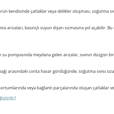
ün kendisinde çatlaklar veya delikler oluşması, soğutma sıv
a arızaları, basınçlı suyun dışarı sızmasına yol açabilir. 
n su pompasında meydana gelen arızalar, sıvının düzgün bir
kapağı arasındaki conta hasar gördüğünde, soğutma sıvısı sız
rtumlarında veya bağlantı parçalarında oluşan çatlaklar veya
ştirilir?