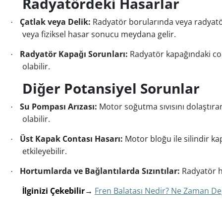
Radyatördeki Hasarlar
Çatlak veya Delik:
Radyatör borularında veya radyatör
·
veya fiziksel hasar sonucu meydana gelir.
Radyatör Kapağı Sorunları:
Radyatör kapağındaki cont
·
olabilir.
Diğer Potansiyel Sorunlar
Su Pompası Arızası:
Motor soğutma sıvısını dolaştıra
·
olabilir.
Üst Kapak Contası Hasarı:
Motor bloğu ile silindir 
·
etkileyebilir.
Hortumlarda ve Bağlantılarda Sızıntılar:
Radyatör ho
·
İlginizi Çekebilir
→
Fren Balatası Nedir? Ne Zaman Deği