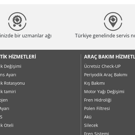
nizde bir uzmanlar ağı
Türkiye genelinde servis n
TIK HIZMETLERI
ARAÇ BAKIM HIZMETL
ik Değişimi
Ücretsiz Check-UP
ns Ayarı
Periyodik Araç Bakımı
ik Rotasyonu
Kış Bakımı
ik tamiri
Motor Yağı Değişimi
ojen
Fren Hidroliği
Ayarı
Polen Filtresi
S
Akü
ik Oteli
Silecek
Fren Sistemi