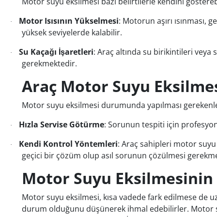
Motor suyu eksilmesi bazı belirtilerle kendini gösterebi
Motor Isısının Yükselmesi
: Motorun aşırı ısınması, 
·
yüksek seviyelerde kalabilir.
Su Kaçağı İşaretleri
: Araç altında su birikintileri ve
·
gerekmektedir.
Araç Motor Suyu Eksilme
Motor suyu eksilmesi durumunda yapılması gerekenler 
Hızla Servise Götürme
: Sorunun tespiti için profesyo
·
Kendi Kontrol Yöntemleri
: Araç sahipleri motor suyu
·
geçici bir çözüm olup asıl sorunun çözülmesi gerekme
Motor Suyu Eksilmesinin 
Motor suyu eksilmesi, kısa vadede fark edilmese de uz
durum olduğunu düşünerek ihmal edebilirler. Motor suy