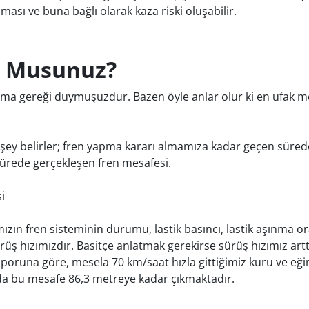
ası ve buna bağlı olarak kaza riski oluşabilir.
r Musunuz?
 gereği duymuşuzdur. Bazen öyle anlar olur ki en ufak mes
şey belirler; fren yapma kararı almamıza kadar geçen süred
ürede gerçekleşen fren mesafesi.
i
ızın fren sisteminin durumu, lastik basıncı, lastik aşınma ora
üş hızımızdır. Basitçe anlatmak gerekirse sürüş hızımız arttı
 raporuna göre, mesela 70 km/saat hızla gittiğimiz kuru ve e
da bu mesafe 86,3 metreye kadar çıkmaktadır.