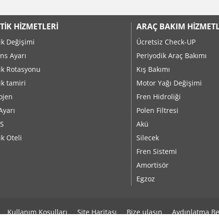
TIK HIZMETLERI
ARAÇ BAKIM HIZMETL
ik Değişimi
Ücretsiz Check-UP
ns Ayarı
Periyodik Araç Bakımı
ik Rotasyonu
Kış Bakımı
ik tamiri
Motor Yağı Değişimi
ojen
Fren Hidroliği
Ayarı
Polen Filtresi
S
Akü
ik Oteli
Silecek
Fren Sistemi
Amortisör
Egzoz
Kullanım Koşulları
Site Haritası
Bize ulaşın
Aydınlatma Be