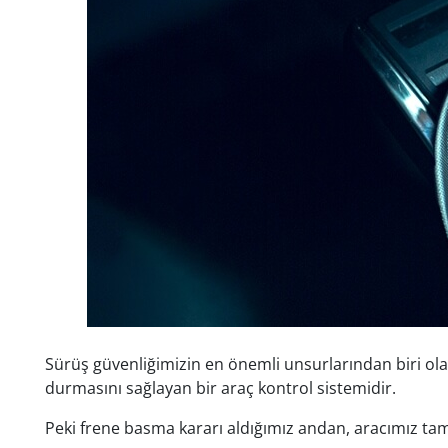
Sürüş güvenliğimizin en önemli unsurlarından biri ol
durmasını sağlayan bir araç kontrol sistemidir.
Peki frene basma kararı aldığımız andan, aracımız ta