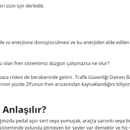
i sizin için derledik.
 ile ısı enerjisine dönüştürülmesi ve bu enerjiden elde edil
si olan fren sistemimiz düzgün çalışmazsa ne olur?
 riskini de beraberinde getirir. Trafik Güvenliği Dairesi Başk
larının yüzde 29’unun fren arızasından kaynaklandığını bili
 Anlaşılır?
ınızda pedal aşırı sert veya yumuşak, araçta sarsıntı veya bi
n sisteminde yolunda gitmeyen bir şeyler var demektir ve hi