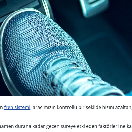
an
fren sistemi
, aracımızın kontrollü bir şekilde hızını azalta
mamen durana kadar geçen süreye etki eden faktörleri ne ka