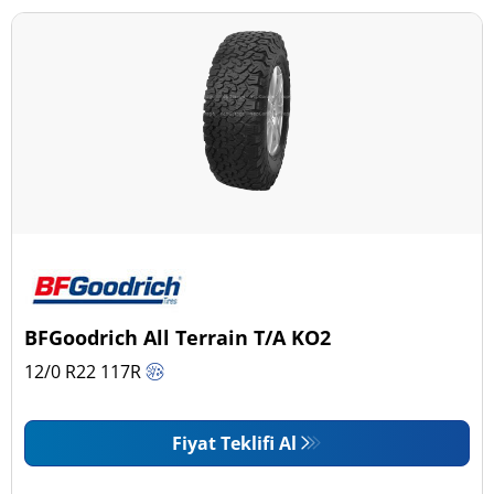
BFGoodrich All Terrain T/A KO2
12/0 R22
117
R
Fiyat Teklifi Al