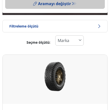
Aramayı değiştir
Filtreleme ölçütü
Seçme ölçütü:
Lastik türü
Tüm lastik türleri (4)
Kış (0)
Yaz (0)
Dört mevsim (4)
Araç tipi
Tüm lastik türleri (4)