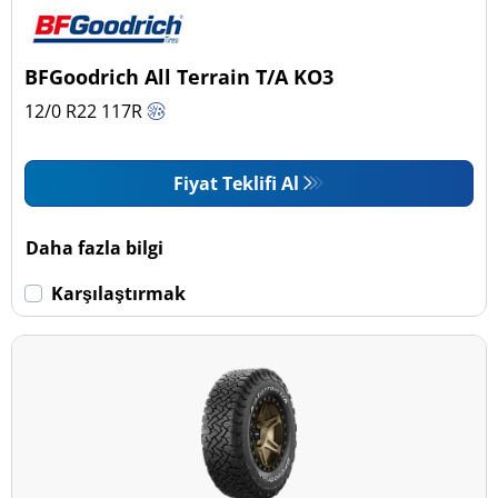
Binek (0)
Pick-up ve SUV (4)
BFGoodrich All Terrain T/A KO3
Ticari (0)
12/0 R22
117
R
Karavan (0)
Fiyat Teklifi Al
Run Flat
Daha fazla bilgi
Run flat (Patlamaz) (0)
Karşılaştırmak
Run flat (Patlamaz) değil (4)
Daha fazla seçenek