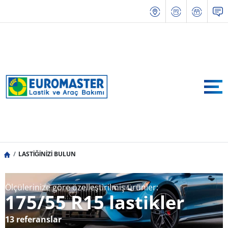
LASTİĞİNİZİ BULUN
Ölçülerinize göre özelleştirilmiş ürünler:
175/55 R15 lastikler
13 referanslar