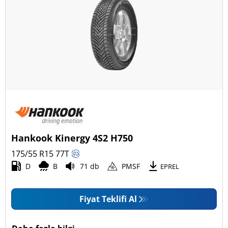
Hankook Kinergy 4S2 H750
175/55 R15
77
T
D
B
71 db
PMSF
EPREL
Fiyat Teklifi Al