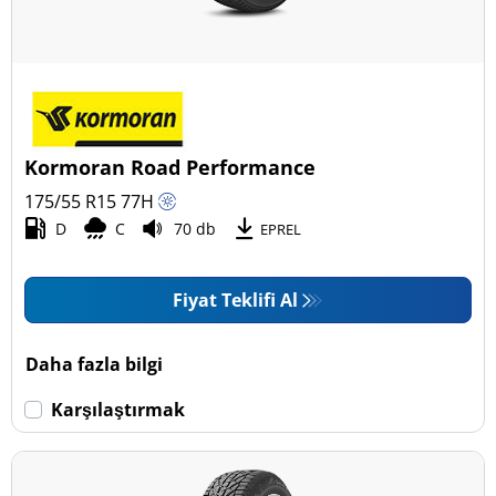
Kormoran Road Performance
175/55 R15
77
H
D
C
70 db
EPREL
Fiyat Teklifi Al
Daha fazla bilgi
Karşılaştırmak