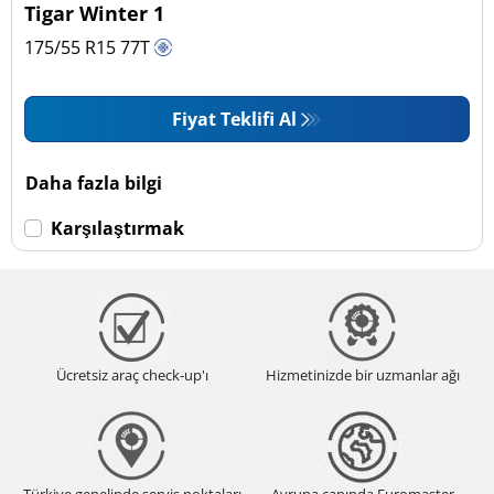
Tigar Winter 1
175/55 R15
77
T
Fiyat Teklifi Al
Daha fazla bilgi
Karşılaştırmak
Ücretsiz araç check-up'ı
Hizmetinizde bir uzmanlar ağı
Türkiye genelinde servis noktaları
Avrupa çapında Euromaster