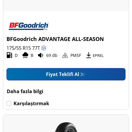
BFGoodrich ADVANTAGE ALL-SEASON
175/55 R15
77
T
D
B
69 db
PMSF
EPREL
Fiyat Teklifi Al
Daha fazla bilgi
Karşılaştırmak