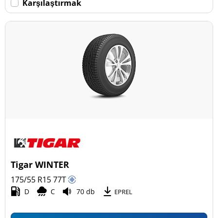
Karşılaştırmak
Tigar WINTER
175/55 R15
77
T
D
C
70 db
EPREL