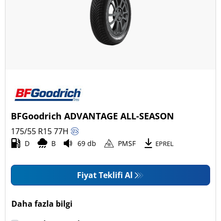
BFGoodrich ADVANTAGE ALL-SEASON
175/55 R15
77
H
D
B
69 db
PMSF
EPREL
Fiyat Teklifi Al
Daha fazla bilgi