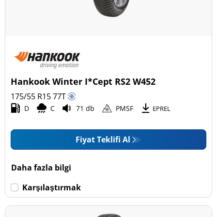
Araç tipi
Tüm lastik türleri (13)
Binek (13)
Pick-up ve SUV (0)
Hankook Winter I*Cept RS2 W452
Ticari (0)
175/55 R15
77
T
Karavan (0)
D
C
71 db
PMSF
EPREL
Fiyat Teklifi Al
Run Flat
Run flat (Patlamaz) (0)
Daha fazla bilgi
Run flat (Patlamaz) değil (13)
Karşılaştırmak
Daha fazla seçenek