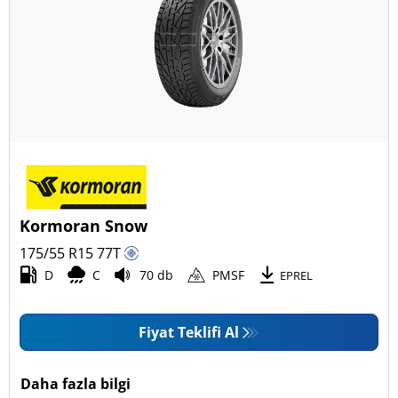
Kormoran Snow
175/55 R15
77
T
D
C
70 db
PMSF
EPREL
Fiyat Teklifi Al
Daha fazla bilgi