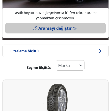
Lastik boyutunuz eşleşmiyorsa lütfen tekrar arama
yapmaktan çekinmeyin.
Aramayı değiştir
Filtreleme ölçütü
Seçme ölçütü:
Lastik türü
Tüm lastik türleri (13)
Kış (4)
Yaz (5)
Dört mevsim (4)