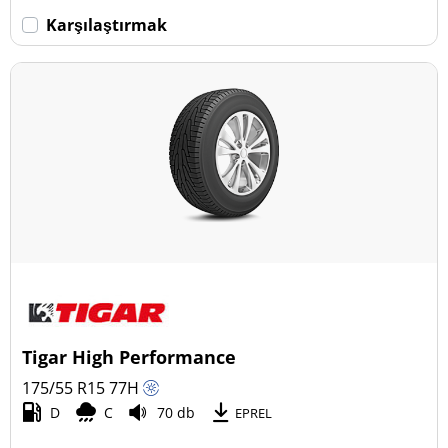
Karşılaştırmak
Tigar High Performance
175/55 R15
77
H
D
C
70 db
EPREL