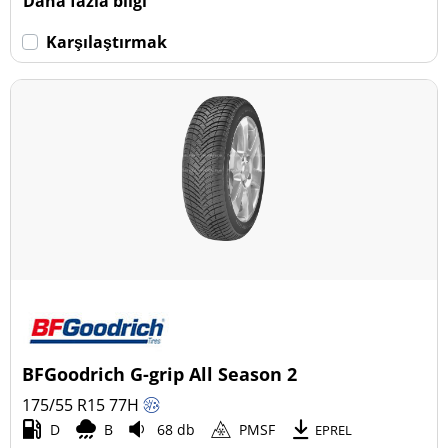
Daha fazla bilgi
Karşılaştırmak
BFGoodrich G-grip All Season 2
175/55 R15
77
H
D
B
68 db
PMSF
EPREL