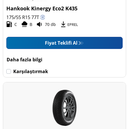
Hankook Kinergy Eco2 K435
175/55 R15
77
T
C
B
70 db
EPREL
Fiyat Teklifi Al
Daha fazla bilgi
Karşılaştırmak