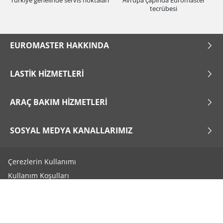
tecrübesi
EUROMASTER HAKKINDA
LASTIK HIZMETLERI
ARAÇ BAKIM HIZMETLERI
SOSYAL MEDYA KANALLARIMIZ
Çerezlerin Kullanımı
Kullanım Koşulları
Site Haritası
Bize ulaşın
Aydınlatma Beyanı
x
1/6