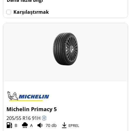
Daha fazla bilgi
Karşılaştırmak
Michelin Primacy 5
205/55 R16
91
H
B
A
70 db
EPREL