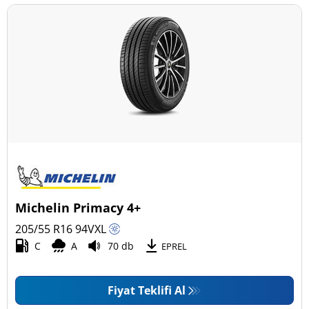
Michelin Primacy 4+
205/55 R16
94
V
XL
C
A
70 db
EPREL
Fiyat Teklifi Al