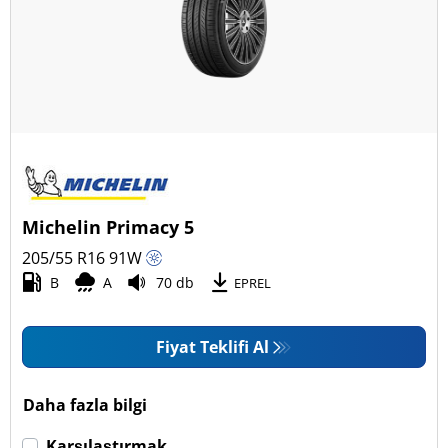
Dört mevsim (39)
Araç tipi
Tüm lastik türleri (224)
Binek (223)
Pick-up ve SUV (0)
Michelin Primacy 5
Ticari (1)
205/55 R16
91
W
Karavan (0)
B
A
70 db
EPREL
Fiyat Teklifi Al
Run Flat
Run flat (Patlamaz) (14)
Daha fazla bilgi
Run flat (Patlamaz) değil (224)
Karşılaştırmak