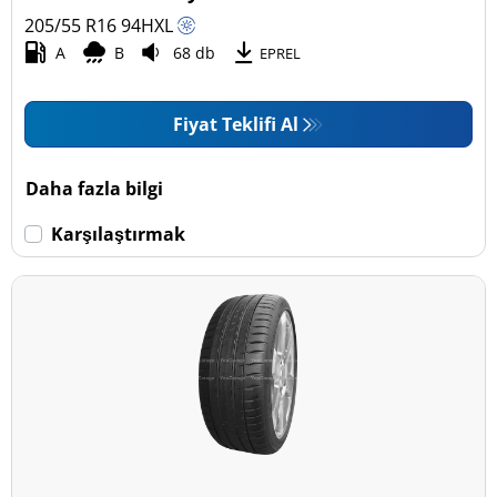
205/55 R16
94
H
XL
A
B
68 db
EPREL
Fiyat Teklifi Al
Daha fazla bilgi
Karşılaştırmak