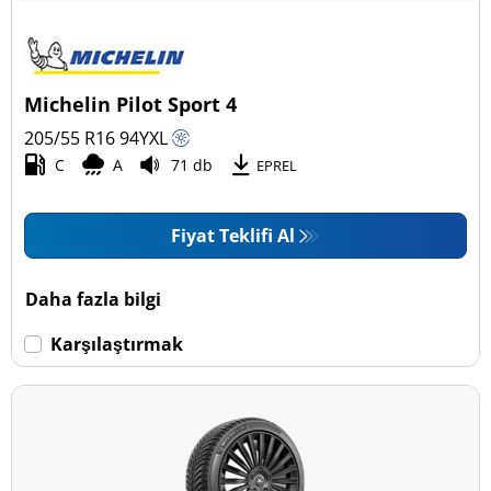
Michelin Pilot Sport 4
205/55 R16
94
Y
XL
C
A
71 db
EPREL
Fiyat Teklifi Al
Daha fazla bilgi
Karşılaştırmak