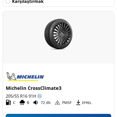
Karşılaştırmak
Michelin CrossClimate3
205/55 R16
91
H
C
B
72 db
PMSF
EPREL