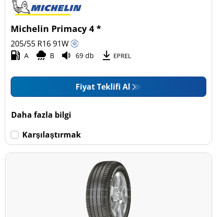
Michelin Primacy 4 *
205/55 R16
91
W
A
B
69 db
EPREL
Fiyat Teklifi Al
Daha fazla bilgi
Karşılaştırmak