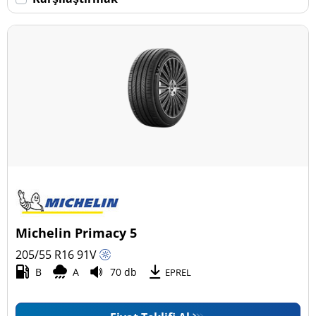
Daha fazla seçenek
Michelin Primacy 5
205/55 R16
91
V
B
A
70 db
EPREL