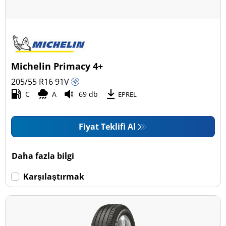
Michelin Primacy 4+
205/55 R16
91
V
C
A
69 db
EPREL
Fiyat Teklifi Al
Daha fazla bilgi
Karşılaştırmak