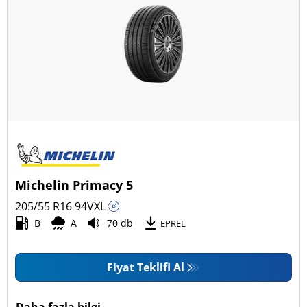
Michelin Primacy 5
205/55 R16
94
V
XL
B
A
70 db
EPREL
Fiyat Teklifi Al