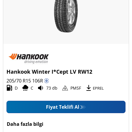
Hankook Winter I*Cept LV RW12
205/70 R15
106
R
D
C
73 db
PMSF
EPREL
Fiyat Teklifi Al
Daha fazla bilgi