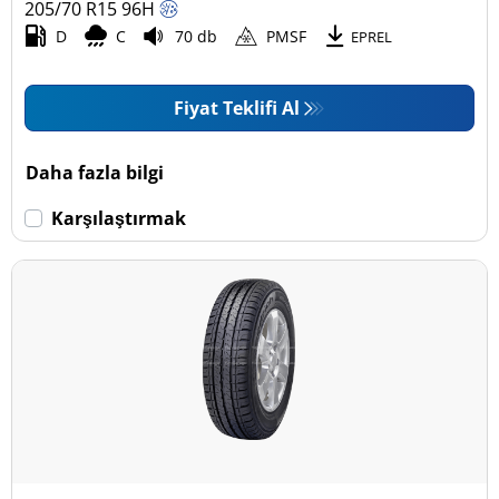
205/70 R15
96
H
D
C
70 db
PMSF
EPREL
Fiyat Teklifi Al
Daha fazla bilgi
Karşılaştırmak