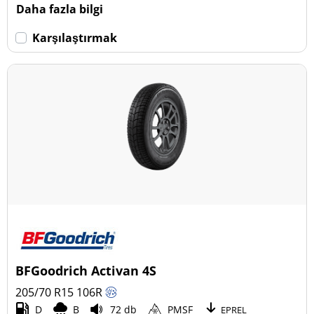
Daha fazla bilgi
Karşılaştırmak
BFGoodrich Activan 4S
205/70 R15
106
R
D
B
72 db
PMSF
EPREL