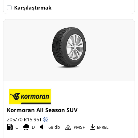
Karşılaştırmak
Kormoran All Season SUV
205/70 R15
96
T
C
D
68 db
PMSF
EPREL