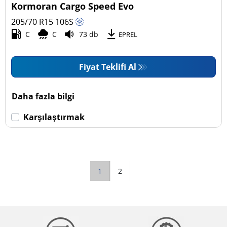
Kormoran Cargo Speed Evo
205/70 R15
106
S
C
C
73 db
EPREL
Fiyat Teklifi Al
Daha fazla bilgi
Karşılaştırmak
1
2