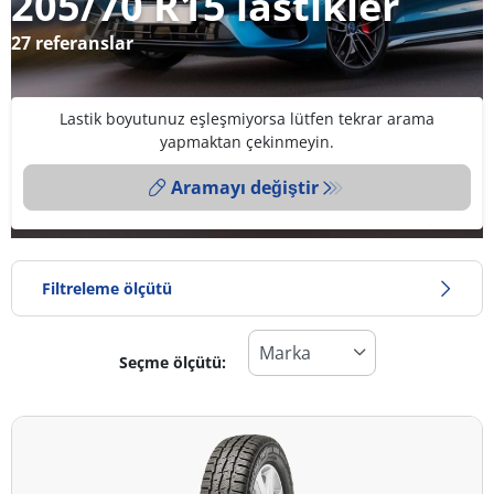
205/70 R15 lastikler
27 referanslar
Lastik boyutunuz eşleşmiyorsa lütfen tekrar arama
yapmaktan çekinmeyin.
Aramayı değiştir
Filtreleme ölçütü
Seçme ölçütü:
Lastik türü
Tüm lastik türleri (27)
Kış (3)
Yaz (11)