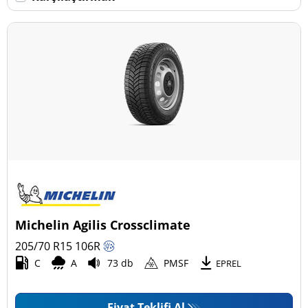
Daha fazla seçenek
Michelin Agilis Crossclimate
205/70 R15
106
R
C
A
73 db
PMSF
EPREL
Fiyat Teklifi Al