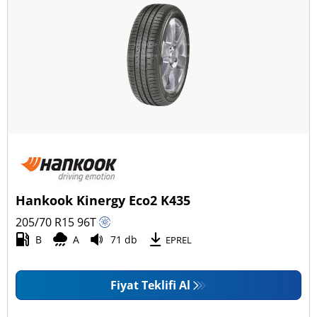
Hankook Kinergy Eco2 K435
205/70 R15
96
T
B
A
71 db
EPREL
Fiyat Teklifi Al