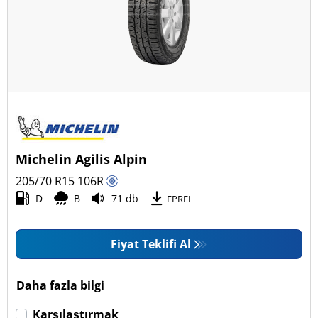
Dört mevsim (13)
Araç tipi
Tüm lastik türleri (27)
Binek (6)
Pick-up ve SUV (12)
Michelin Agilis Alpin
Ticari (9)
205/70 R15
106
R
Karavan (0)
D
B
71 db
EPREL
Fiyat Teklifi Al
Run Flat
Run flat (Patlamaz) (0)
Daha fazla bilgi
Run flat (Patlamaz) değil (27)
Karşılaştırmak