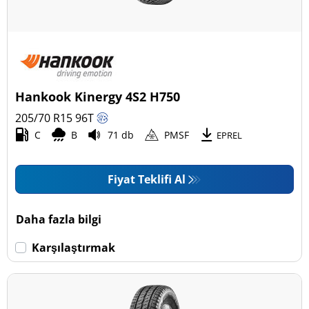
Hankook Kinergy 4S2 H750
205/70 R15
96
T
C
B
71 db
PMSF
EPREL
Fiyat Teklifi Al
Daha fazla bilgi
Karşılaştırmak