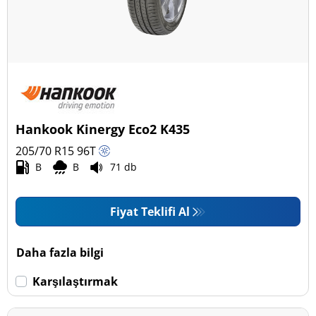
Hankook Kinergy Eco2 K435
205/70 R15
96
T
B
B
71 db
Fiyat Teklifi Al
Daha fazla bilgi
Karşılaştırmak