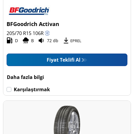
BFGoodrich Activan
205/70 R15
106
R
D
B
72 db
EPREL
Fiyat Teklifi Al
Daha fazla bilgi
Karşılaştırmak