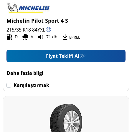
Binek (4)
Pick-up ve SUV (0)
Michelin Pilot Sport 4 S
Ticari (0)
215/35 R18
84
Y
XL
Karavan (0)
D
A
71 db
EPREL
Fiyat Teklifi Al
Run Flat
Run flat (Patlamaz) (0)
Daha fazla bilgi
Run flat (Patlamaz) değil (4)
Karşılaştırmak
Daha fazla seçenek