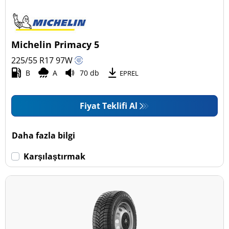
Michelin Primacy 5
225/55 R17
97
W
B
A
70 db
EPREL
Fiyat Teklifi Al
Daha fazla bilgi
Karşılaştırmak