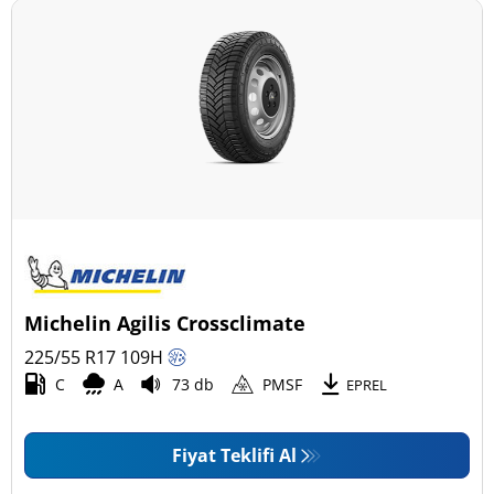
Michelin Agilis Crossclimate
225/55 R17
109
H
C
A
73 db
PMSF
EPREL
Fiyat Teklifi Al