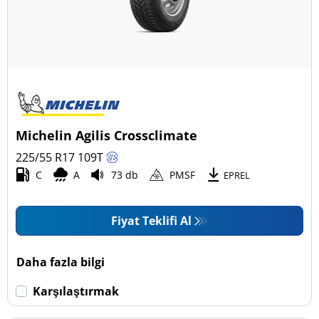
Michelin Agilis Crossclimate
225/55 R17
109
T
C
A
73 db
PMSF
EPREL
Fiyat Teklifi Al
Daha fazla bilgi
Karşılaştırmak