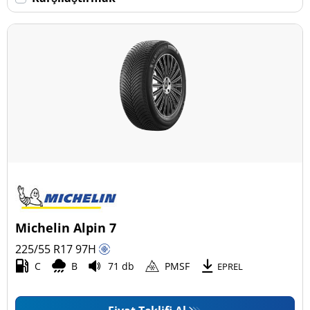
Daha fazla seçenek
Michelin Alpin 7
225/55 R17
97
H
C
B
71 db
PMSF
EPREL