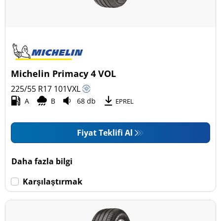
Michelin Primacy 4 VOL
225/55 R17
101
V
XL
A
B
68 db
EPREL
Fiyat Teklifi Al
Daha fazla bilgi
Karşılaştırmak