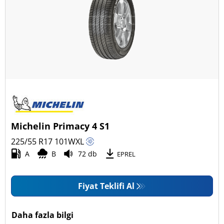
Michelin Primacy 4 S1
225/55 R17
101
W
XL
A
B
72 db
EPREL
Fiyat Teklifi Al
Daha fazla bilgi