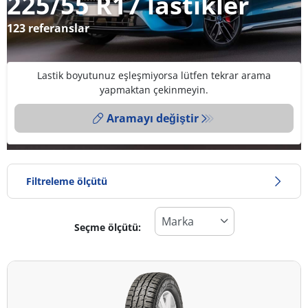
225/55 R17 lastikler
123 referanslar
Lastik boyutunuz eşleşmiyorsa lütfen tekrar arama
yapmaktan çekinmeyin.
Aramayı değiştir
Filtreleme ölçütü
Seçme ölçütü:
Lastik türü
Tüm lastik türleri (123)
Kış (35)
Yaz (75)