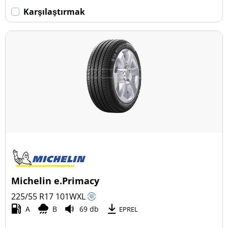
Karşılaştırmak
Michelin e.Primacy
225/55 R17
101
W
XL
A
B
69 db
EPREL