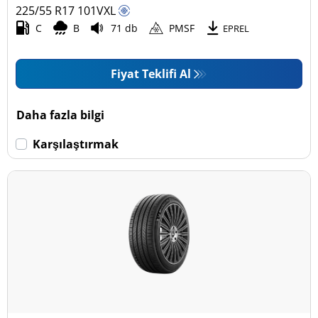
225/55 R17
101
V
XL
C
B
71 db
PMSF
EPREL
Fiyat Teklifi Al
Daha fazla bilgi
Karşılaştırmak