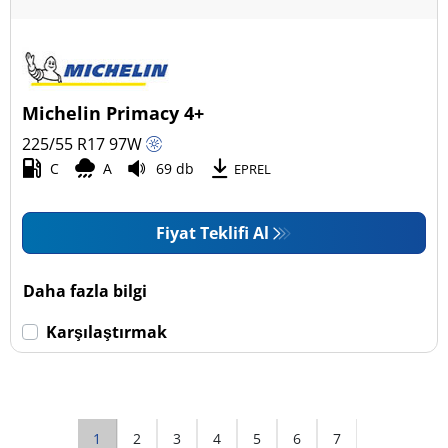
Michelin Primacy 4+
225/55 R17
97
W
C
A
69 db
EPREL
Fiyat Teklifi Al
Daha fazla bilgi
Karşılaştırmak
1
2
3
4
5
6
7