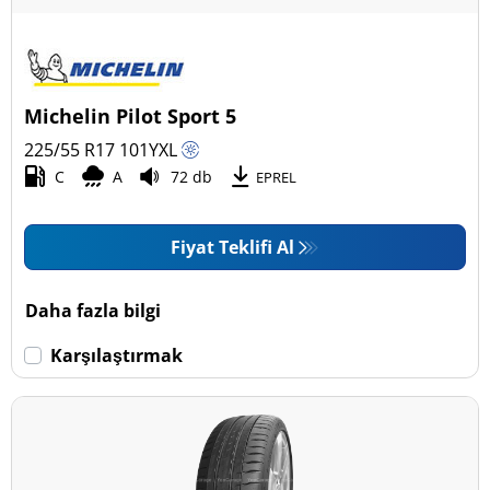
Michelin Pilot Sport 5
225/55 R17
101
Y
XL
C
A
72 db
EPREL
Fiyat Teklifi Al
Daha fazla bilgi
Karşılaştırmak