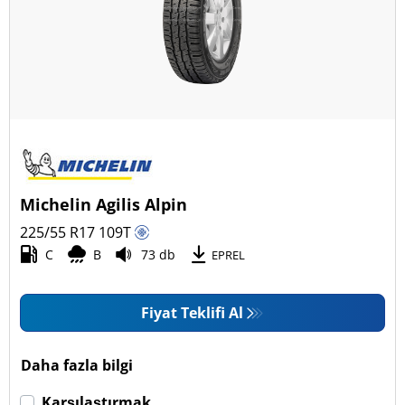
Dört mevsim (25)
Araç tipi
Tüm lastik türleri (123)
Binek (114)
Pick-up ve SUV (0)
Michelin Agilis Alpin
Ticari (9)
225/55 R17
109
T
Karavan (0)
C
B
73 db
EPREL
Fiyat Teklifi Al
Run Flat
Run flat (Patlamaz) (9)
Daha fazla bilgi
Run flat (Patlamaz) değil (123)
Karşılaştırmak