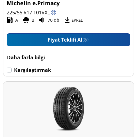
Michelin e.Primacy
225/55 R17
101
V
XL
A
B
70 db
EPREL
Fiyat Teklifi Al
Daha fazla bilgi
Karşılaştırmak