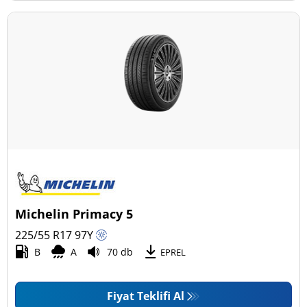
Michelin Primacy 5
225/55 R17
97
Y
B
A
70 db
EPREL
Fiyat Teklifi Al