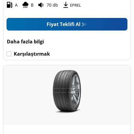
A
B
70 db
EPREL
Fiyat Teklifi Al
Daha fazla bilgi
Karşılaştırmak