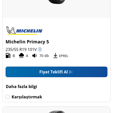
Michelin Primacy 5
235/55 R19
101
V
B
A
70 db
EPREL
Fiyat Teklifi Al
Daha fazla bilgi
Karşılaştırmak