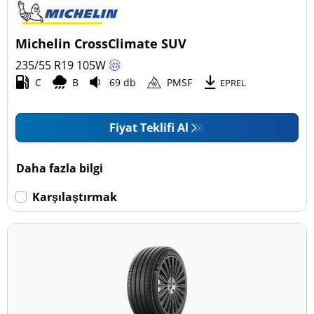
Michelin CrossClimate SUV
235/55 R19
105
W
C
B
69 db
PMSF
EPREL
Fiyat Teklifi Al
Daha fazla bilgi
Karşılaştırmak