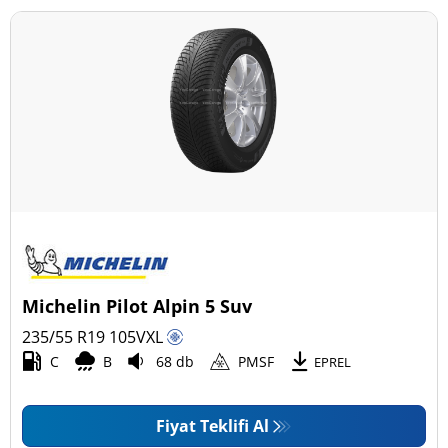
Michelin Pilot Alpin 5 Suv
235/55 R19
105
V
XL
C
B
68 db
PMSF
EPREL
Fiyat Teklifi Al