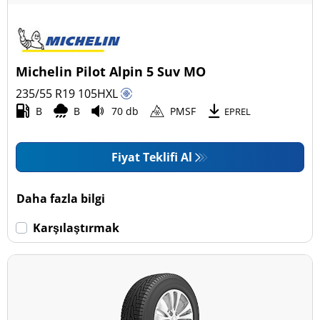
Michelin Pilot Alpin 5 Suv MO
235/55 R19
105
H
XL
B
B
70 db
PMSF
EPREL
Fiyat Teklifi Al
Daha fazla bilgi
Karşılaştırmak