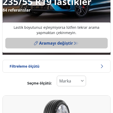
235/55 R19 lastikler
84 referanslar
Lastik boyutunuz eşleşmiyorsa lütfen tekrar arama
yapmaktan çekinmeyin.
Aramayı değiştir
Filtreleme ölçütü
Seçme ölçütü:
Lastik türü
Tüm lastik türleri (84)
Kış (10)
Yaz (54)