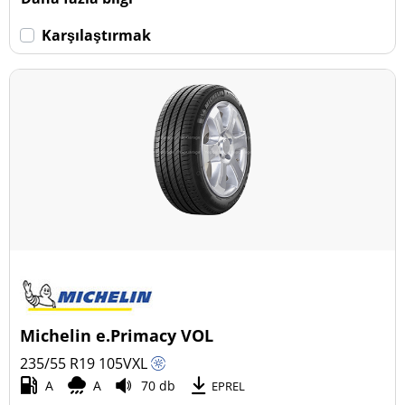
Karşılaştırmak
Michelin e.Primacy VOL
235/55 R19
105
V
XL
A
A
70 db
EPREL