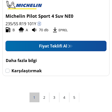
Michelin Pilot Sport 4 Suv NE0
235/55 R19
101
Y
B
A
70 db
EPREL
Fiyat Teklifi Al
Daha fazla bilgi
Karşılaştırmak
1
2
3
4
5