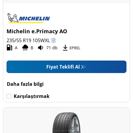
Michelin e.Primacy AO
235/55 R19
105
W
XL
A
B
71 db
EPREL
Fiyat Teklifi Al
Daha fazla bilgi
Karşılaştırmak