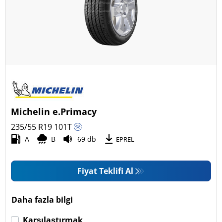
Dört mevsim (26)
Araç tipi
Tüm lastik türleri (84)
Binek (30)
Pick-up ve SUV (54)
Michelin e.Primacy
Ticari (0)
235/55 R19
101
T
Karavan (0)
A
B
69 db
EPREL
Fiyat Teklifi Al
Run Flat
Run flat (Patlamaz) (2)
Daha fazla bilgi
Run flat (Patlamaz) değil (84)
Karşılaştırmak