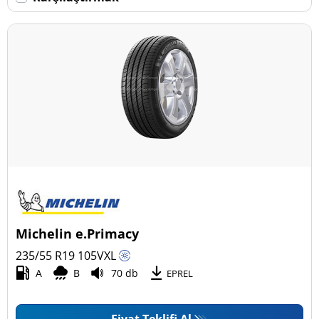
Daha fazla seçenek
Michelin e.Primacy
235/55 R19
105
V
XL
A
B
70 db
EPREL