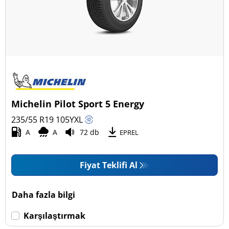
Michelin Pilot Sport 5 Energy
235/55 R19
105
Y
XL
A
A
72 db
EPREL
Fiyat Teklifi Al
Daha fazla bilgi
Karşılaştırmak