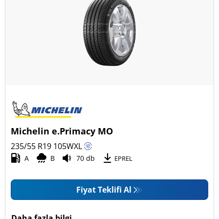
Michelin e.Primacy MO
235/55 R19
105
W
XL
A
B
70 db
EPREL
Fiyat Teklifi Al
Daha fazla bilgi