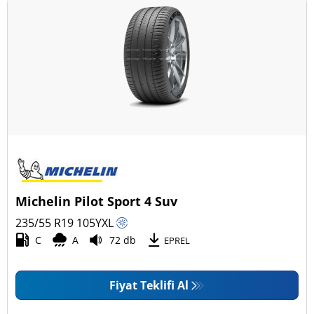
Michelin Pilot Sport 4 Suv
235/55 R19
105
Y
XL
C
A
72 db
EPREL
Fiyat Teklifi Al