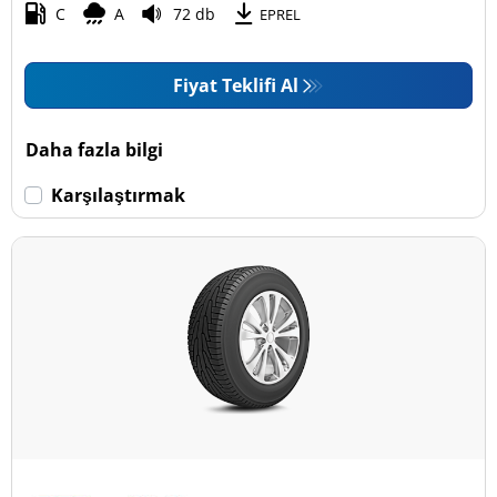
C
A
72 db
EPREL
Fiyat Teklifi Al
Daha fazla bilgi
Karşılaştırmak