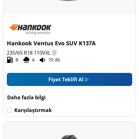
Hankook Ventus Evo SUV K137A
235/65 R18
110
V
XL
B
A
70 db
Fiyat Teklifi Al
Daha fazla bilgi
Karşılaştırmak