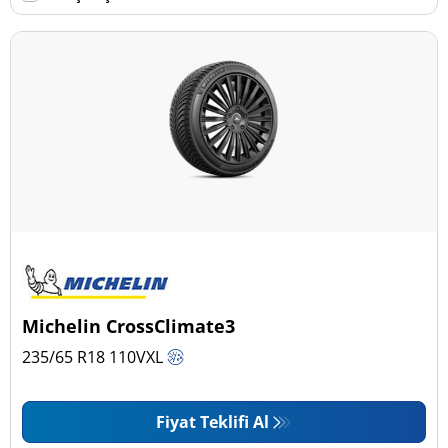
Michelin CrossClimate3
235/65 R18
110
V
XL
Fiyat Teklifi Al