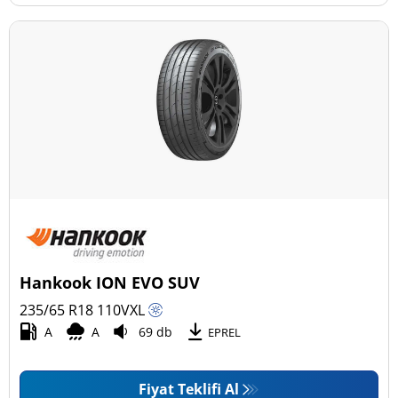
Hankook ION EVO SUV
235/65 R18
110
V
XL
A
A
69 db
EPREL
Fiyat Teklifi Al