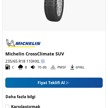
Michelin CrossClimate SUV
235/65 R18
110
H
XL
C
B
70 db
PMSF
EPREL
Fiyat Teklifi Al
Daha fazla bilgi
Karşılaştırmak