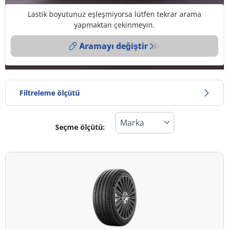
Lastik boyutunuz eşleşmiyorsa lütfen tekrar arama
yapmaktan çekinmeyin.
Aramayı değiştir
Filtreleme ölçütü
Seçme ölçütü:
Lastik türü
Tüm lastik türleri (11)
Kış (1)
Yaz (5)
Dört mevsim (7)