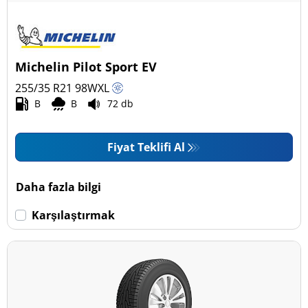
Michelin Pilot Sport EV
255/35 R21
98
W
XL
B
B
72 db
Fiyat Teklifi Al
Daha fazla bilgi
Karşılaştırmak