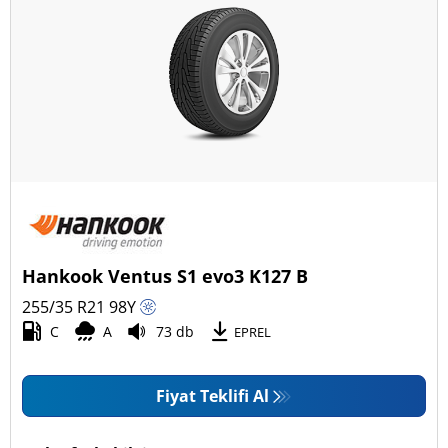
Hankook Ventus S1 evo3 K127 B
255/35 R21
98
Y
C
A
73 db
EPREL
Fiyat Teklifi Al