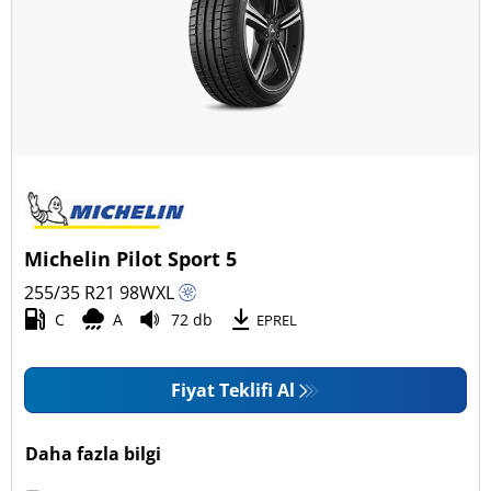
Michelin Pilot Sport 5
255/35 R21
98
W
XL
C
A
72 db
EPREL
Fiyat Teklifi Al
Daha fazla bilgi