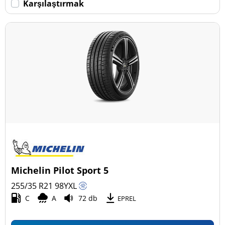
Karşılaştırmak
Michelin Pilot Sport 5
255/35 R21
98
Y
XL
C
A
72 db
EPREL