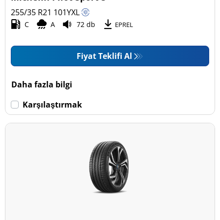
255/35 R21
101
Y
XL
C
A
72 db
EPREL
Fiyat Teklifi Al
Daha fazla bilgi
Karşılaştırmak