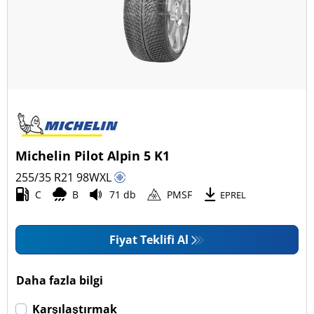
Dört mevsim (0)
Araç tipi
Tüm lastik türleri (18)
Binek (18)
Pick-up ve SUV (0)
Michelin Pilot Alpin 5 K1
Ticari (0)
255/35 R21
98
W
XL
Karavan (0)
C
B
71 db
PMSF
EPREL
Fiyat Teklifi Al
Run Flat
Run flat (Patlamaz) (0)
Daha fazla bilgi
Run flat (Patlamaz) değil (18)
Karşılaştırmak