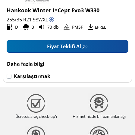
Hankook Winter I*Cept Evo3 W330
255/35 R21
98
W
XL
D
B
73 db
PMSF
EPREL
Fiyat Teklifi Al
Daha fazla bilgi
Karşılaştırmak
Ücretsiz araç check-up'ı
Hizmetinizde bir uzmanlar ağı