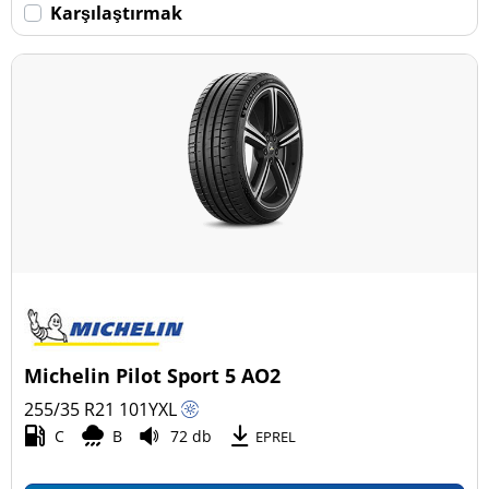
Karşılaştırmak
Michelin Pilot Sport 5 AO2
255/35 R21
101
Y
XL
C
B
72 db
EPREL