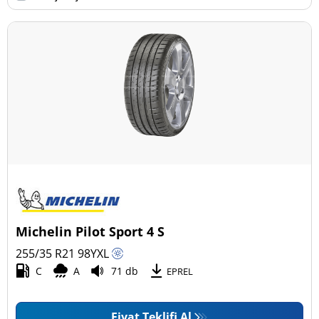
Daha fazla seçenek
Michelin Pilot Sport 4 S
255/35 R21
98
Y
XL
C
A
71 db
EPREL
Fiyat Teklifi Al