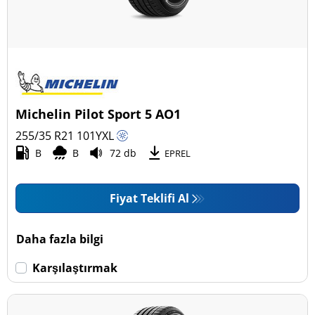
Michelin Pilot Sport 5 AO1
255/35 R21
101
Y
XL
B
B
72 db
EPREL
Fiyat Teklifi Al
Daha fazla bilgi
Karşılaştırmak