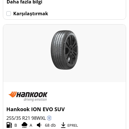
Daha fazla bilgi
Karşılaştırmak
Hankook ION EVO SUV
255/35 R21
98
W
XL
B
A
68 db
EPREL