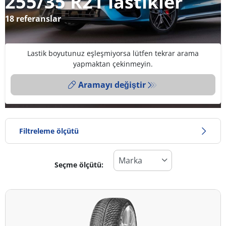
255/35 R21 lastikler
18 referanslar
Lastik boyutunuz eşleşmiyorsa lütfen tekrar arama
yapmaktan çekinmeyin.
Aramayı değiştir
Filtreleme ölçütü
Seçme ölçütü:
Lastik türü
Tüm lastik türleri (18)
Kış (4)
Yaz (14)