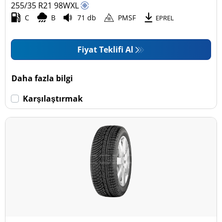
255/35 R21
98
W
XL
C
B
71 db
PMSF
EPREL
Fiyat Teklifi Al
Daha fazla bilgi
Karşılaştırmak