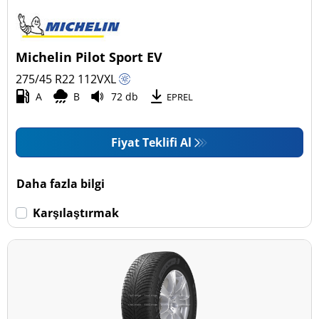
Binek (1)
Pick-up ve SUV (4)
Michelin Pilot Sport EV
Ticari (0)
275/45 R22
112
V
XL
Karavan (0)
A
B
72 db
EPREL
Fiyat Teklifi Al
Run Flat
Run flat (Patlamaz) (0)
Daha fazla bilgi
Run flat (Patlamaz) değil (5)
Karşılaştırmak
Daha fazla seçenek