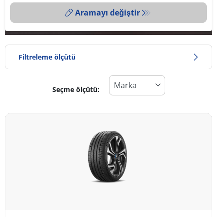
Aramayı değiştir
Filtreleme ölçütü
Seçme ölçütü:
Lastik türü
Tüm lastik türleri (5)
Kış (1)
Yaz (1)
Dört mevsim (3)
Araç tipi
Tüm lastik türleri (5)