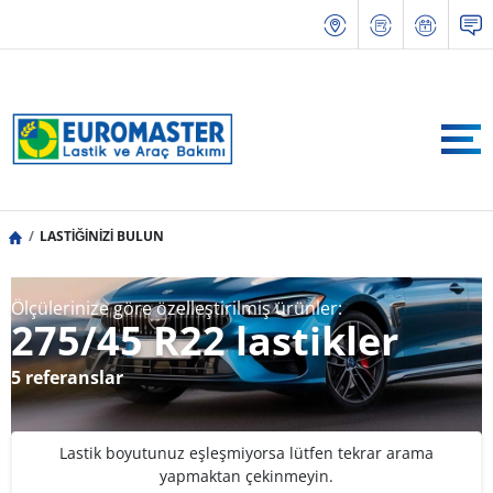
LASTİĞİNİZİ BULUN
Ölçülerinize göre özelleştirilmiş ürünler:
275/45 R22 lastikler
5 referanslar
Lastik boyutunuz eşleşmiyorsa lütfen tekrar arama
yapmaktan çekinmeyin.