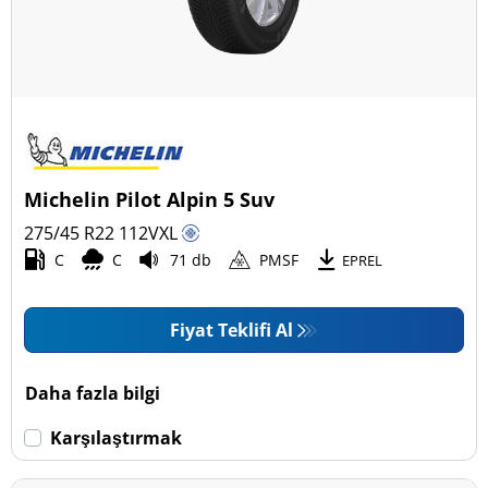
Michelin Pilot Alpin 5 Suv
275/45 R22
112
V
XL
C
C
71 db
PMSF
EPREL
Fiyat Teklifi Al
Daha fazla bilgi
Karşılaştırmak