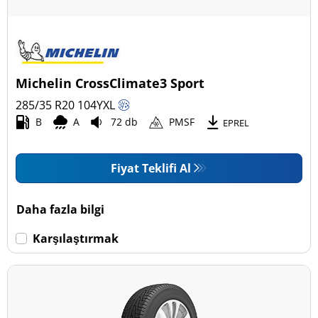
Michelin CrossClimate3 Sport
285/35 R20
104
Y
XL
B
A
72 db
PMSF
EPREL
Fiyat Teklifi Al
Daha fazla bilgi
Karşılaştırmak