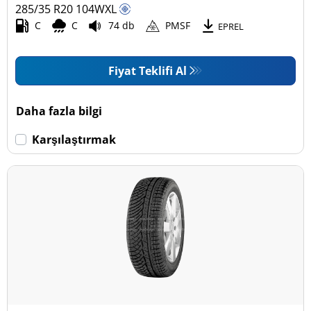
285/35 R20
104
W
XL
C
C
74 db
PMSF
EPREL
Fiyat Teklifi Al
Daha fazla bilgi
Karşılaştırmak