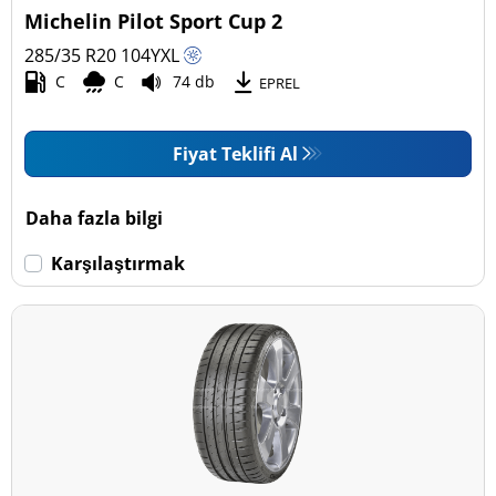
Michelin Pilot Sport Cup 2
285/35 R20
104
Y
XL
C
C
74 db
EPREL
Fiyat Teklifi Al
Daha fazla bilgi
Karşılaştırmak