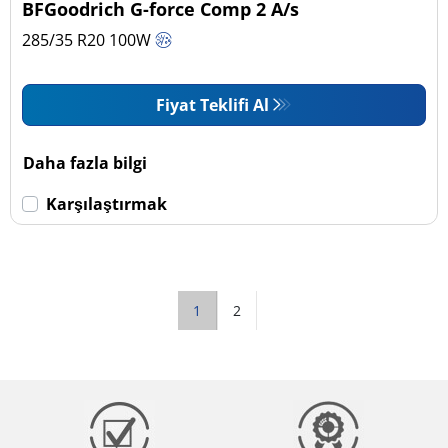
BFGoodrich G-force Comp 2 A/s
285/35 R20
100
W
Fiyat Teklifi Al
Daha fazla bilgi
Karşılaştırmak
1
2