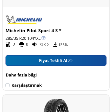
Michelin Pilot Sport 4 S *
285/35 R20
104
Y
XL
D
B
73 db
EPREL
Fiyat Teklifi Al
Daha fazla bilgi
Karşılaştırmak