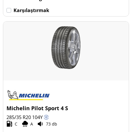
Karşılaştırmak
Michelin Pilot Sport 4 S
285/35 R20
104
Y
C
A
73 db