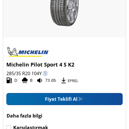
Dört mevsim (6)
Araç tipi
Tüm lastik türleri (25)
Binek (25)
Pick-up ve SUV (0)
Michelin Pilot Sport 4 S K2
Ticari (0)
285/35 R20
104
Y
Karavan (0)
D
B
73 db
EPREL
Fiyat Teklifi Al
Run Flat
Run flat (Patlamaz) (2)
Daha fazla bilgi
Run flat (Patlamaz) değil (25)
Karşılaştırmak