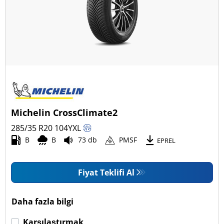
Michelin CrossClimate2
285/35 R20
104
Y
XL
B
B
73 db
PMSF
EPREL
Fiyat Teklifi Al
Daha fazla bilgi
Karşılaştırmak