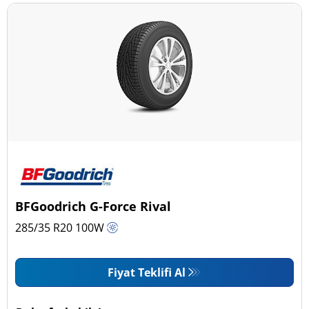
BFGoodrich G-Force Rival
285/35 R20
100
W
Fiyat Teklifi Al