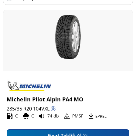
Daha fazla seçenek
Michelin Pilot Alpin PA4 MO
285/35 R20
104
V
XL
C
C
74 db
PMSF
EPREL
Fiyat Teklifi Al