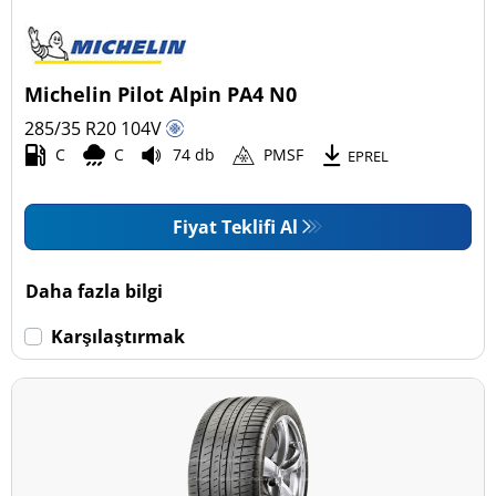
Michelin Pilot Alpin PA4 N0
285/35 R20
104
V
C
C
74 db
PMSF
EPREL
Fiyat Teklifi Al
Daha fazla bilgi
Karşılaştırmak