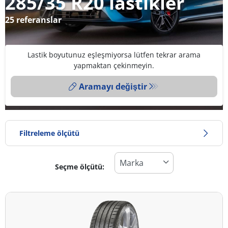
285/35 R20 lastikler
25 referanslar
Lastik boyutunuz eşleşmiyorsa lütfen tekrar arama
yapmaktan çekinmeyin.
Aramayı değiştir
Filtreleme ölçütü
Seçme ölçütü:
Lastik türü
Tüm lastik türleri (25)
Kış (6)
Yaz (15)