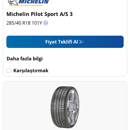
Pick-up ve SUV (0)
Michelin Pilot Sport A/S 3
Ticari (0)
285/40 R18
101
Y
Karavan (0)
Fiyat Teklifi Al
Run Flat
Daha fazla bilgi
Run flat (Patlamaz) (0)
Karşılaştırmak
Run flat (Patlamaz) değil (2)
Daha fazla seçenek