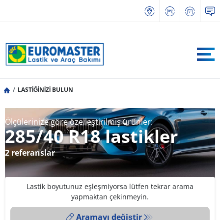
LASTİĞİNİZİ BULUN
Ölçülerinize göre özelleştirilmiş ürünler:
285/40 R18 lastikler
2 referanslar
Lastik boyutunuz eşleşmiyorsa lütfen tekrar arama
yapmaktan çekinmeyin.
Aramayı değiştir