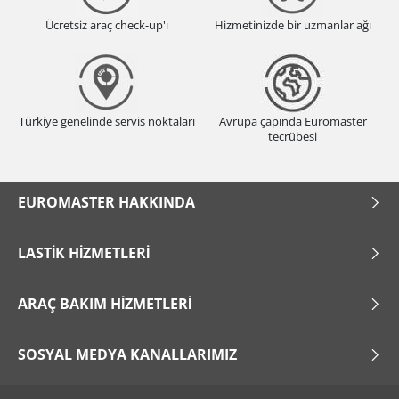
Ücretsiz araç check-up'ı
Hizmetinizde bir uzmanlar ağı
Türkiye genelinde servis noktaları
Avrupa çapında Euromaster
tecrübesi
EUROMASTER HAKKINDA
LASTIK HIZMETLERI
ARAÇ BAKIM HIZMETLERI
SOSYAL MEDYA KANALLARIMIZ