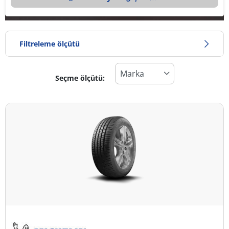
Filtreleme ölçütü
Seçme ölçütü:
Lastik türü
Tüm lastik türleri (2)
Kış (0)
Yaz (1)
Dört mevsim (1)
Araç tipi
Tüm lastik türleri (2)
Binek (2)