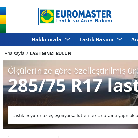
Hakkımızda
Lastik Bakımı
Ar
Ana sayfa
LASTİĞİNİZİ BULUN
Ölçülerinize göre özelleştirilmiş ür
285/75 R17 last
Lastik boyutunuz eşleşmiyorsa lütfen tekrar arama yapmakt