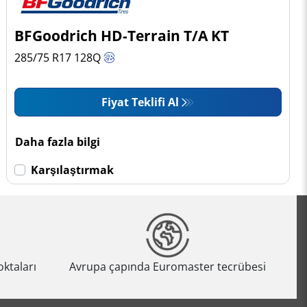
BFGoodrich HD-Terrain T/A KT
285/75 R17
128
Q
Fiyat Teklifi Al
Daha fazla bilgi
Karşılaştırmak
oktaları
Avrupa çapında Euromaster tecrübesi