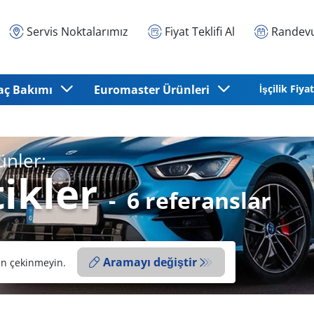
Servis Noktalarımız
Fiyat Teklifi Al
Randevu
aç Bakımı
Euromaster Ürünleri
İşçilik Fiyat
ünler:
ikler
-
6 referanslar
Aramayı değiştir
an çekinmeyin.