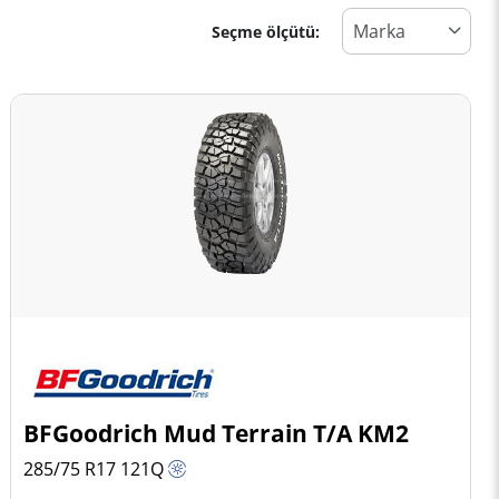
Seçme ölçütü:
BFGoodrich Mud Terrain T/A KM2
285/75 R17
121
Q