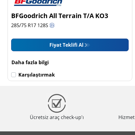
BFGoodrich All Terrain T/A KO3
285/75 R17
128
S
Fiyat Teklifi Al
Daha fazla bilgi
Karşılaştırmak
Ücretsiz araç check-up'ı
Hizmeti