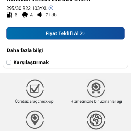
295/30 R22
103
Y
XL
B
A
71 db
Fiyat Teklifi Al
Daha fazla bilgi
Karşılaştırmak
Ücretsiz araç check-up'ı
Hizmetinizde bir uzmanlar ağı