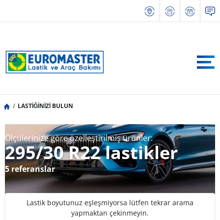
LASTİĞİNİZİ BULUN
Ölçülerinize göre özelleştirilmiş ürünler:
295/30 R22 lastikler
5 referanslar
Lastik boyutunuz eşleşmiyorsa lütfen tekrar arama
yapmaktan çekinmeyin.