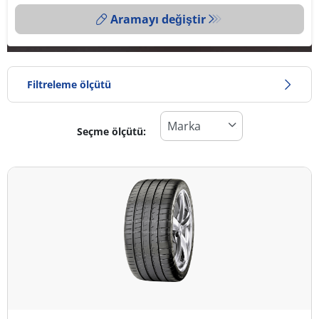
Aramayı değiştir
Filtreleme ölçütü
Seçme ölçütü:
Lastik türü
Tüm lastik türleri (5)
Kış (1)
Yaz (4)
Dört mevsim (0)
Araç tipi
Tüm lastik türleri (5)