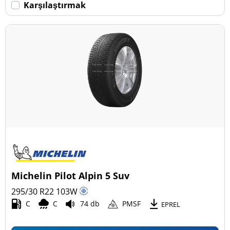
Karşılaştırmak
Michelin Pilot Alpin 5 Suv
295/30 R22
103
W
C
C
74 db
PMSF
EPREL