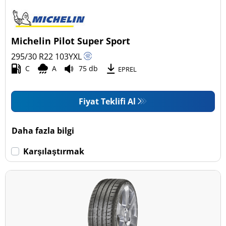
Binek (4)
Pick-up ve SUV (1)
Michelin Pilot Super Sport
Ticari (0)
295/30 R22
103
Y
XL
Karavan (0)
C
A
75 db
EPREL
Fiyat Teklifi Al
Run Flat
Run flat (Patlamaz) (0)
Daha fazla bilgi
Run flat (Patlamaz) değil (5)
Karşılaştırmak
Daha fazla seçenek