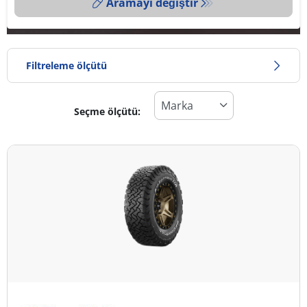
Aramayı değiştir
Filtreleme ölçütü
Seçme ölçütü:
Lastik türü
Tüm lastik türleri (3)
Kış (0)
Yaz (1)
Dört mevsim (2)
Araç tipi
Tüm lastik türleri (3)