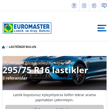
LASTİĞİNİZİ BULUN
Ölçülerinize göre özelleştirilmiş ürünler:
295/75 R16 lastikler
3 referanslar
Lastik boyutunuz eşleşmiyorsa lütfen tekrar arama
yapmaktan çekinmeyin.