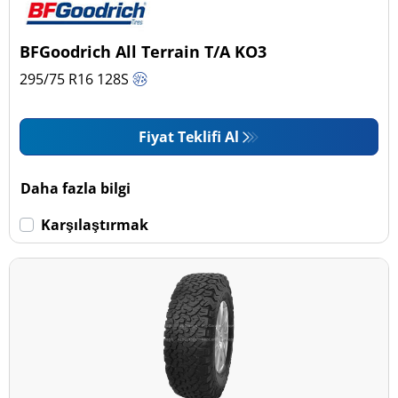
Binek (0)
Pick-up ve SUV (3)
BFGoodrich All Terrain T/A KO3
Ticari (0)
295/75 R16
128
S
Karavan (0)
Fiyat Teklifi Al
Run Flat
Daha fazla bilgi
Run flat (Patlamaz) (0)
Karşılaştırmak
Run flat (Patlamaz) değil (3)
Daha fazla seçenek