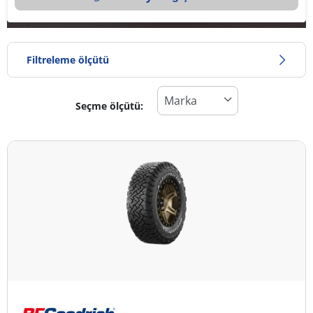
Filtreleme ölçütü
Seçme ölçütü:
Lastik türü
Tüm lastik türleri (2)
Kış (0)
Yaz (0)
Dört mevsim (2)
Araç tipi
Tüm lastik türleri (2)
Binek (0)