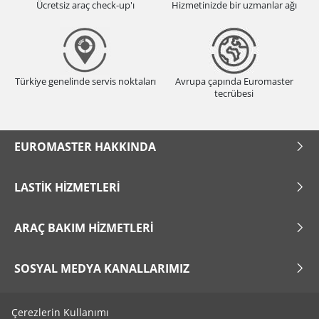
Ücretsiz araç check-up'ı
Hizmetinizde bir uzmanlar ağı
Türkiye genelinde servis noktaları
Avrupa çapında Euromaster
tecrübesi
EUROMASTER HAKKINDA
LASTIK HIZMETLERI
ARAÇ BAKIM HIZMETLERI
SOSYAL MEDYA KANALLARIMIZ
Çerezlerin Kullanımı