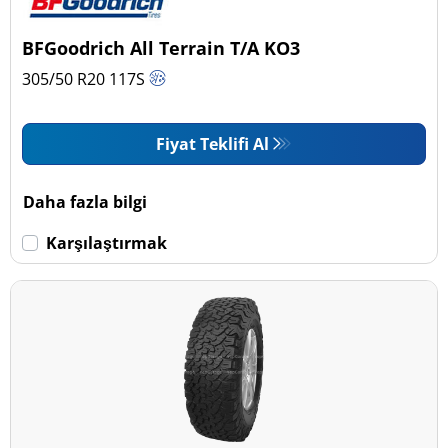
Pick-up ve SUV (2)
BFGoodrich All Terrain T/A KO3
Ticari (0)
305/50 R20
117
S
Karavan (0)
Fiyat Teklifi Al
Run Flat
Daha fazla bilgi
Run flat (Patlamaz) (0)
Karşılaştırmak
Run flat (Patlamaz) değil (2)
Daha fazla seçenek