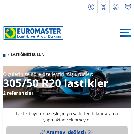
LASTİĞİNİZİ BULUN
Ölçülerinize göre özelleştirilmiş ürünler:
305/50 R20 lastikler
2 referanslar
Lastik boyutunuz eşleşmiyorsa lütfen tekrar arama
yapmaktan çekinmeyin.
Aramayı değiştir