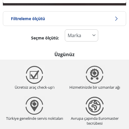
Filtreleme ölçütü
Seçme ölçütü:
Lastik türü
Tüm lastik türleri (0)
Üzgünüz
Kış (0)
Yaz (0)
Dört mevsim (0)
Ücretsiz araç check-up'ı
Hizmetinizde bir uzmanlar ağı
Araç tipi
Tüm lastik türleri (0)
Türkiye genelinde servis noktaları
Avrupa çapında Euromaster
Binek (0)
tecrübesi