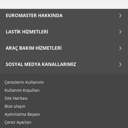
Pick-up ve SUV (0)
Ticari (0)
EUROMASTER HAKKINDA
Karavan (0)
LASTIK HIZMETLERI
Run Flat
ARAÇ BAKIM HIZMETLERI
Run flat (Patlamaz) (0)
Run flat (Patlamaz) değil (0)
SOSYAL MEDYA KANALLARIMIZ
Daha fazla seçenek
Çerezlerin Kullanımı
Kullanım Koşulları
Site Haritası
Bize ulaşın
Aydınlatma Beyanı
Çerez Ayarları