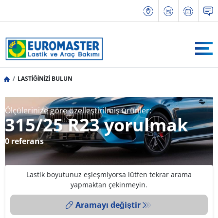
LASTİĞİNİZİ BULUN
Ölçülerinize göre özelleştirilmiş ürünler:
315/25 R23 yorulmak
0 referans
Lastik boyutunuz eşleşmiyorsa lütfen tekrar arama
yapmaktan çekinmeyin.
Aramayı değiştir