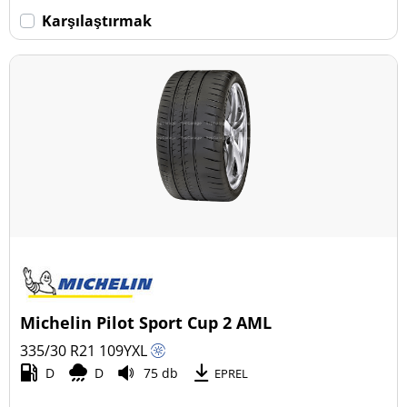
Karşılaştırmak
Michelin Pilot Sport Cup 2 AML
335/30 R21
109
Y
XL
D
D
75 db
EPREL