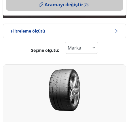
Aramayı değiştir
Filtreleme ölçütü
Seçme ölçütü:
Lastik türü
Tüm lastik türleri (4)
Kış (0)
Yaz (4)
Dört mevsim (0)
Araç tipi
Tüm lastik türleri (4)