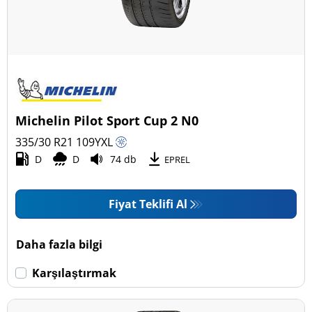
Michelin Pilot Sport Cup 2 N0
335/30 R21
109
Y
XL
D
D
74 db
EPREL
Fiyat Teklifi Al
Daha fazla bilgi
Karşılaştırmak