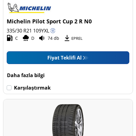
Binek (4)
Pick-up ve SUV (0)
Michelin Pilot Sport Cup 2 R N0
Ticari (0)
335/30 R21
109
Y
XL
Karavan (0)
C
D
74 db
EPREL
Fiyat Teklifi Al
Run Flat
Run flat (Patlamaz) (0)
Daha fazla bilgi
Run flat (Patlamaz) değil (4)
Karşılaştırmak
Daha fazla seçenek