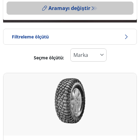
Aramayı değiştir
Filtreleme ölçütü
Seçme ölçütü:
Lastik türü
Tüm lastik türleri (5)
Kış (0)
Yaz (2)
Dört mevsim (3)
Araç tipi
Tüm lastik türleri (5)