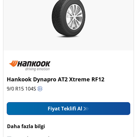
Hankook Dynapro AT2 Xtreme RF12
9/0 R15
104
S
Fiyat Teklifi Al
Daha fazla bilgi