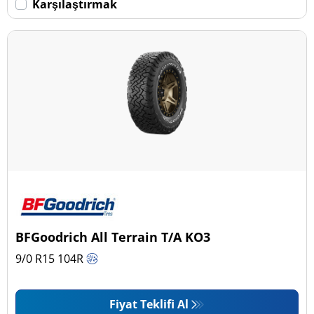
Karşılaştırmak
BFGoodrich All Terrain T/A KO3
9/0 R15
104
R
Fiyat Teklifi Al