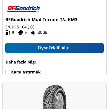
Binek (0)
Pick-up ve SUV (5)
BFGoodrich Mud Terrain T/a KM3
Ticari (0)
9/0 R15
104
Q
Karavan (0)
B
A
68 db
Fiyat Teklifi Al
Run Flat
Run flat (Patlamaz) (0)
Daha fazla bilgi
Run flat (Patlamaz) değil (5)
Karşılaştırmak
Daha fazla seçenek