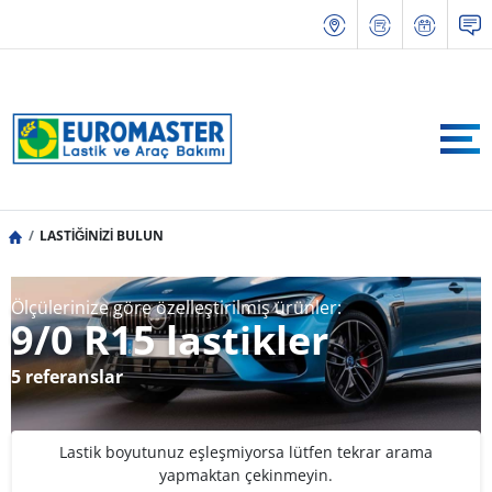
LASTİĞİNİZİ BULUN
Ölçülerinize göre özelleştirilmiş ürünler:
9/0 R15 lastikler
5 referanslar
Lastik boyutunuz eşleşmiyorsa lütfen tekrar arama
yapmaktan çekinmeyin.