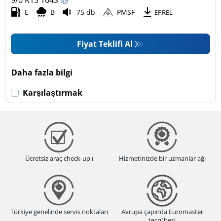
9/0 R15
104
S
E
B
75 db
PMSF
EPREL
Fiyat Teklifi Al
Daha fazla bilgi
Karşılaştırmak
Ücretsiz araç check-up'ı
Hizmetinizde bir uzmanlar ağı
Türkiye genelinde servis noktaları
Avrupa çapında Euromaster
tecrübesi