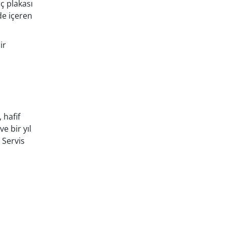
ç plakası
 de içeren
ir
 hafif
ve bir yıl
e Servis