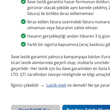
İlave lastik garantisi hasar formunun dolduru
görünür olacak şekilde aynı karede çekilmiş 2 a
fatura) ile birlikte ibraz edilememesi
İbraz edilen fatura üzerindeki fatura numarası, 
olmaması veya faturanın sahte olması
Hasarın gerçekleştiği andan itibaren 3 iş gün
Farklı bir sigorta kapsamına (araç kaskosu gi
İlave lastik garantisi yalnızca kampanyaya katılan Eur
ticari lastik alımlarında geçerli olup, stoklarla sınırlıdı
geçerlidir. Her lastik için bu ilave garantiden en fazla b
LTD. ŞTİ. tarafından tavsiye niteliginde ve bilgi amaçlıd
→
İlginizi çekebilir
Lastik oteli
ne demek? Ne işe yarar
Fiyat Teklifi Al
Randevu Talebi Oluşt