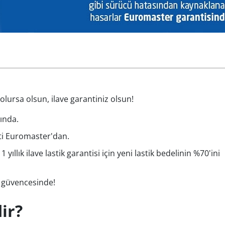
lursa olsun, ilave garantiniz olsun!
ında.
eti Euromaster'dan.
llık ilave lastik garantisi için yeni lastik bedelinin %70'ini
r güvencesinde!
ir?