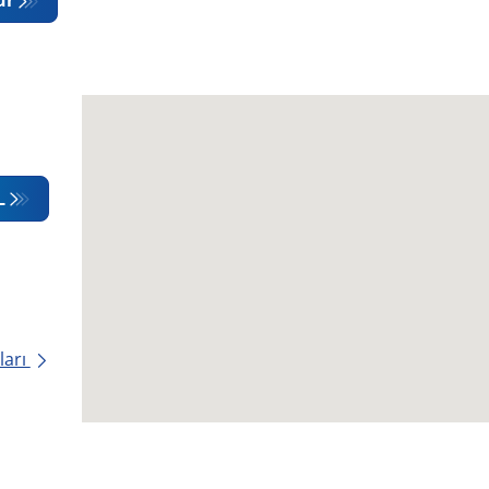
L
ları