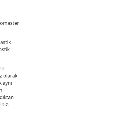
uromaster
lastik
astik
ren
z olarak
k aynı
an
adıktan
iniz.