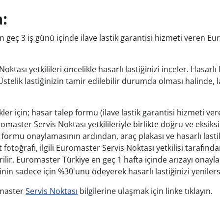
:
n geç 3 iş günü içinde ilave lastik garantisi hizmeti veren E
tası yetkilileri öncelikle hasarlı lastiğinizi inceler. Hasarlı 
stelik lastiğinizin tamir edilebilir durumda olması halinde, l
er için; hasar talep formu (ilave lastik garantisi hizmeti ve
aster Servis Noktası yetkilileriyle birlikte doğru ve eksiksi
rmu onaylamasının ardından, araç plakası ve hasarlı lasti
t fotoğrafı, ilgili Euromaster Servis Noktası yetkilisi tarafınd
ir. Euromaster Türkiye en geç 1 hafta içinde arızayı onayl
delinin sadece için %30'unu ödeyerek hasarlı lastiğinizi yenilers
romaster
Servis Noktası
bilgilerine ulaşmak için linke tıklayın.