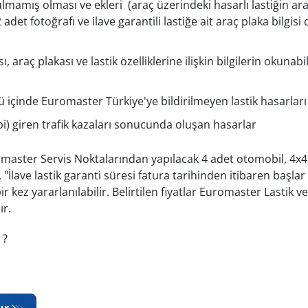
lmamış olması ve ekleri (araç üzerindeki hasarlı lastiğin ara
det fotoğrafı ve ilave garantili lastiğe ait araç plaka bilgisi
araç plakası ve lastik özelliklerine ilişkin bilgilerin okunabil
ü içinde Euromaster Türkiye'ye bildirilmeyen lastik hasarları
bi) giren trafik kazaları sonucunda oluşan hasarlar
omaster Servis Noktalarından yapılacak 4 adet otomobil, 4x4,
r. "İlave lastik garanti süresi fatura tarihinden itibaren başlar 
ir kez yararlanılabilir. Belirtilen fiyatlar Euromaster Lastik v
ır.
 ?
ur