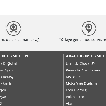
nizde bir uzmanlar ağı
Türkiye genelinde servis n
TIK HIZMETLERI
ARAÇ BAKIM HIZMETL
ik Değişimi
Ücretsiz Check-UP
ns Ayarı
Periyodik Araç Bakımı
ik Rotasyonu
Kış Bakımı
ik tamiri
Motor Yağı Değişimi
ojen
Fren Hidroliği
Ayarı
Polen Filtresi
S
Akü