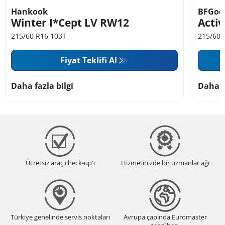
Hankook
BFGoo
Winter I*Cept LV RW12
Activ
215/60 R16 103T
215/60 
Fiyat Teklifi Al
Daha fazla bilgi
Daha f
Ücretsiz araç check-up'ı
Hizmetinizde bir uzmanlar ağı
Türkiye genelinde servis noktaları
Avrupa çapında Euromaster