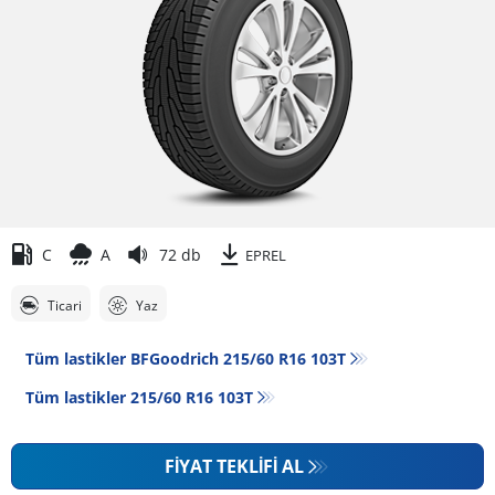
C
A
72 db
EPREL
Ticari
Yaz
Tüm lastikler BFGoodrich 215/60 R16 103T
Tüm lastikler‎ 215/60 R16 103T
FIYAT TEKLIFI AL