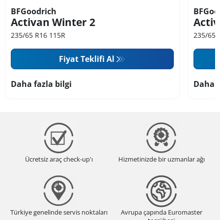
BFGoodrich
BFGoo
Activan Winter 2
Activ
235/65 R16 115R
235/65 
Fiyat Teklifi Al
Daha fazla bilgi
Daha f
Ücretsiz araç check-up'ı
Hizmetinizde bir uzmanlar ağı
Türkiye genelinde servis noktaları
Avrupa çapında Euromaster