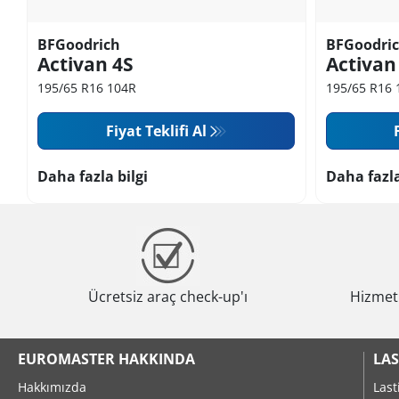
BFGoodrich
BFGoodri
Activan 4S
Activan
195/65 R16 104R
195/65 R16 
Fiyat Teklifi Al
Daha fazla bilgi
Daha fazla
Ücretsiz araç check-up'ı
Hizmeti
EUROMASTER HAKKINDA
LAS
Hakkımızda
Last