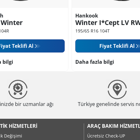
ch
Hankook
 Winter
Winter I*Cept LV R
104R
195/65 R16 104T
Fiyat Teklifi Al
Fiyat Teklifi Al
 bilgi
Daha fazla bilgi
nizde bir uzmanlar ağı
Türkiye genelinde servis n
TIK HIZMETLERI
ARAÇ BAKIM HIZMETL
ik Değişimi
Ücretsiz Check-UP