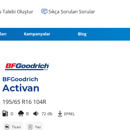
 Talebi Oluştur
Sıkça Sorulan Sorular
ları
Kampanyalar
Blog
BFGoodrich
Activan
195/65 R16 104R
D
B
72 db
EPREL
Ticari
Yaz