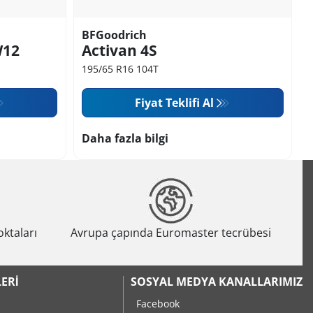
BFGoodrich
W12
Activan 4S
195/65 R16 104T
Fiyat Teklifi Al
Daha fazla bilgi
oktaları
Avrupa çapında Euromaster tecrübesi
ERI
SOSYAL MEDYA KANALLARIMIZ
Facebook