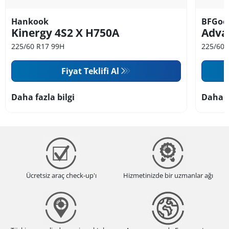
Hankook
BFGoo
Kinergy 4S2 X H750A
Adva
225/60 R17 99H
225/60 
Fiyat Teklifi Al
Daha fazla bilgi
Daha f
Ücretsiz araç check-up'ı
Hizmetinizde bir uzmanlar ağı