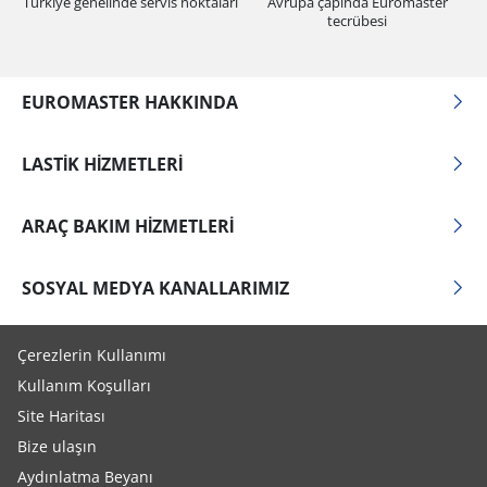
Türkiye genelinde servis noktaları
Avrupa çapında Euromaster
tecrübesi
EUROMASTER HAKKINDA
LASTIK HIZMETLERI
ARAÇ BAKIM HIZMETLERI
SOSYAL MEDYA KANALLARIMIZ
Çerezlerin Kullanımı
Kullanım Koşulları
Site Haritası
Bize ulaşın
Aydınlatma Beyanı