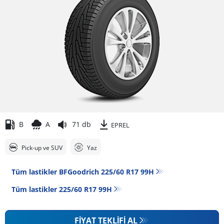
B
A
71 db
EPREL
Pick-up ve SUV
Yaz
Tüm lastikler BFGoodrich 225/60 R17 99H
Tüm lastikler‎ 225/60 R17 99H
FIYAT TEKLIFI AL