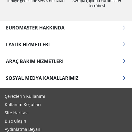
Türkiye genelinde servis noktaları
Avrupa çapında Euromaster
tecrübesi
EUROMASTER HAKKINDA
LASTIK HIZMETLERI
ARAÇ BAKIM HIZMETLERI
SOSYAL MEDYA KANALLARIMIZ
Çerezlerin Kullanımı
Kullanım Koşulları
Site Haritası
Bize ulaşın
Aydınlatma Beyanı