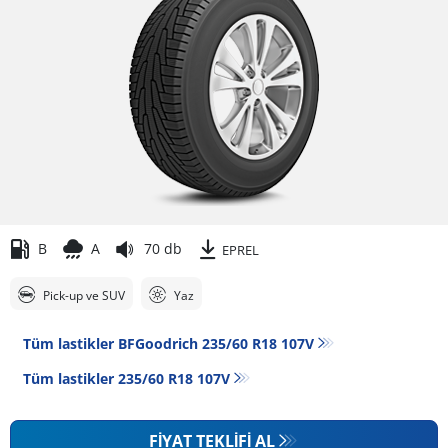
B
A
70 db
EPREL
Pick-up ve SUV
Yaz
Tüm lastikler BFGoodrich 235/60 R18 107V
Tüm lastikler‎ 235/60 R18 107V
FIYAT TEKLIFI AL