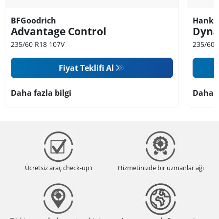
BFGoodrich
Hanko
Advantage Control
Dyna
235/60 R18 107V
235/60 
Fiyat Teklifi Al
Daha fazla bilgi
Daha f
Ücretsiz araç check-up'ı
Hizmetinizde bir uzmanlar ağı