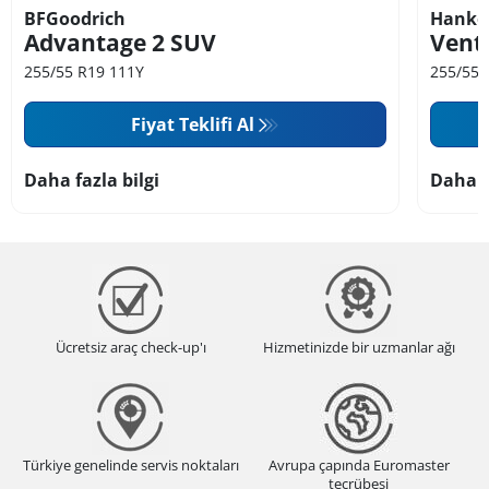
BFGoodrich
Hanko
Advantage 2 SUV
Vent
255/55 R19 111Y
255/55 
Fiyat Teklifi Al
Daha fazla bilgi
Daha f
Ücretsiz araç check-up'ı
Hizmetinizde bir uzmanlar ağı
Türkiye genelinde servis noktaları
Avrupa çapında Euromaster
tecrübesi