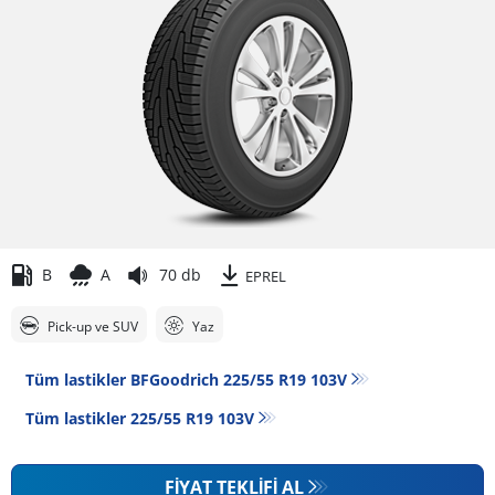
B
A
70 db
EPREL
Pick-up ve SUV
Yaz
Tüm lastikler BFGoodrich 225/55 R19 103V
Tüm lastikler‎ 225/55 R19 103V
FIYAT TEKLIFI AL