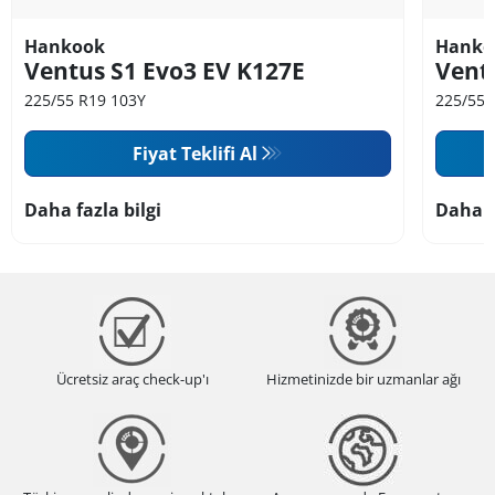
Hankook
Hanko
Ventus S1 Evo3 EV K127E
Vent
225/55 R19 103Y
225/55 
Fiyat Teklifi Al
Daha fazla bilgi
Daha f
Ücretsiz araç check-up'ı
Hizmetinizde bir uzmanlar ağı