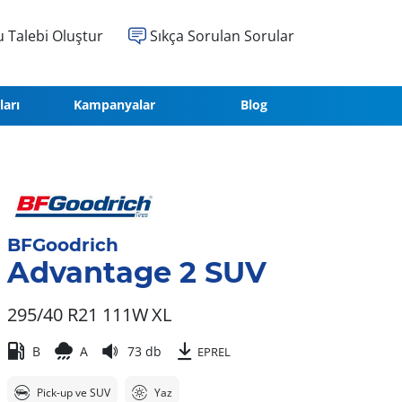
 Talebi Oluştur
Sıkça Sorulan Sorular
ları
Kampanyalar
Blog
BFGoodrich
Advantage 2 SUV
295/40 R21 111W
XL
B
A
73 db
EPREL
Pick-up ve SUV
Yaz