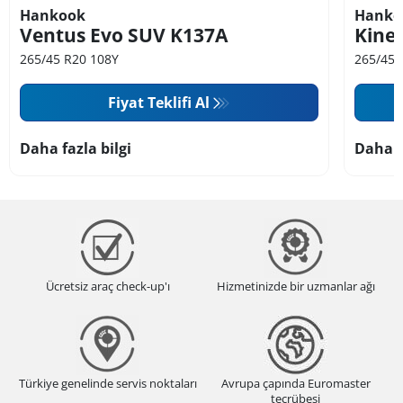
Hankook
Hanko
Ventus Evo SUV K137A
Kine
265/45 R20 108Y
265/45 
Fiyat Teklifi Al
Daha fazla bilgi
Daha f
Ücretsiz araç check-up'ı
Hizmetinizde bir uzmanlar ağı
Türkiye genelinde servis noktaları
Avrupa çapında Euromaster
tecrübesi