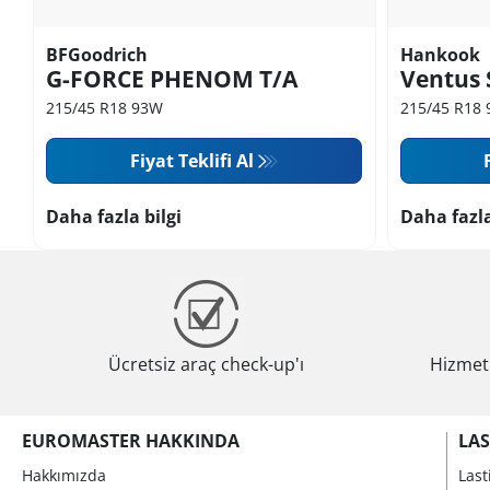
BFGoodrich
Hankook
G-FORCE PHENOM T/A
Ventus 
215/45 R18 93W
215/45 R18
Fiyat Teklifi Al
Daha fazla bilgi
Daha fazla
Ücretsiz araç check-up'ı
Hizmeti
EUROMASTER HAKKINDA
LAS
Hakkımızda
Last