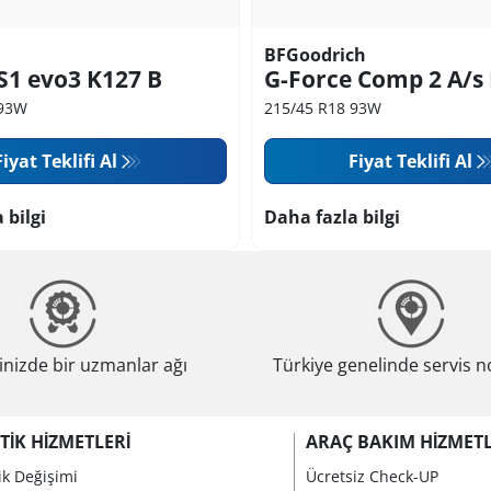
BFGoodrich
S1 evo3 K127 B
G-Force Comp 2 A/s 
 93W
215/45 R18 93W
Fiyat Teklifi Al
Fiyat Teklifi Al
 bilgi
Daha fazla bilgi
nizde bir uzmanlar ağı
Türkiye genelinde servis n
TIK HIZMETLERI
ARAÇ BAKIM HIZMETL
ik Değişimi
Ücretsiz Check-UP