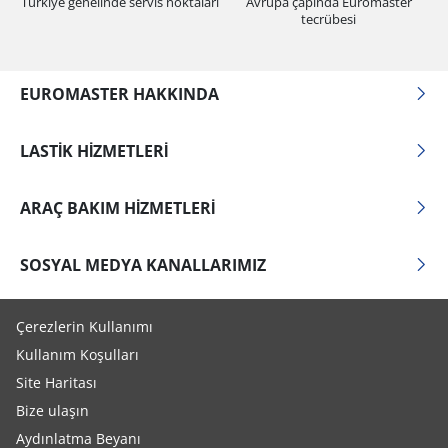
Türkiye genelinde servis noktaları
Avrupa çapında Euromaster
tecrübesi
EUROMASTER HAKKINDA
LASTIK HIZMETLERI
ARAÇ BAKIM HIZMETLERI
SOSYAL MEDYA KANALLARIMIZ
Çerezlerin Kullanımı
Kullanım Koşulları
Site Haritası
Bize ulaşın
Aydınlatma Beyanı