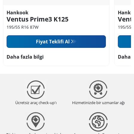
Hankook
Hanko
Ventus Prime3 K125
Vent
195/55 R16 87W
195/55 
Fiyat Teklifi Al
Daha fazla bilgi
Daha f
Ücretsiz araç check-up'ı
Hizmetinizde bir uzmanlar ağı