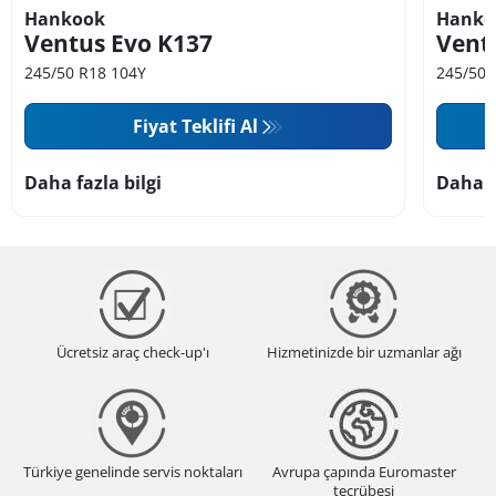
Hankook
Hanko
Ventus Evo K137
Vent
245/50 R18 104Y
245/50 
Fiyat Teklifi Al
Daha fazla bilgi
Daha f
Ücretsiz araç check-up'ı
Hizmetinizde bir uzmanlar ağı
Türkiye genelinde servis noktaları
Avrupa çapında Euromaster
tecrübesi