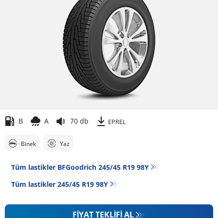
B
A
70 db
EPREL
Binek
Yaz
Tüm lastikler BFGoodrich 245/45 R19 98Y
Tüm lastikler‎ 245/45 R19 98Y
FIYAT TEKLIFI AL