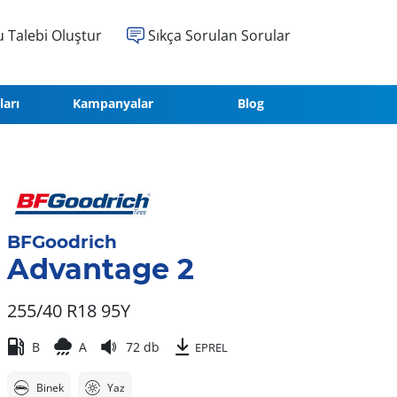
 Talebi Oluştur
Sıkça Sorulan Sorular
ları
Kampanyalar
Blog
BFGoodrich
Advantage 2
255/40 R18 95Y
B
A
72 db
EPREL
Binek
Yaz