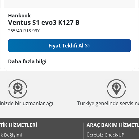
Hankook
Ventus S1 evo3 K127 B
255/40 R18 99Y
Fiyat Teklifi Al
Daha fazla bilgi
nizde bir uzmanlar ağı
Türkiye genelinde servis n
TIK HIZMETLERI
ARAÇ BAKIM HIZMETL
ik Değişimi
Ücretsiz Check-UP