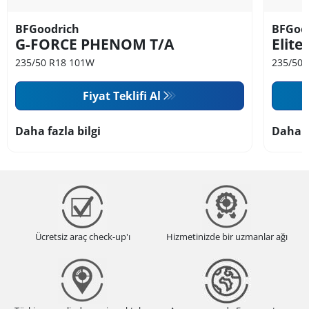
BFGoodrich
BFGoo
G-FORCE PHENOM T/A
Elite
235/50 R18 101W
235/50 
Fiyat Teklifi Al
Daha fazla bilgi
Daha f
Ücretsiz araç check-up'ı
Hizmetinizde bir uzmanlar ağı