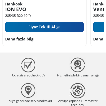
Hankook
Hanko
ION EVO
Vent
285/35 R20 104Y
285/35 
Fiyat Teklifi Al
Daha fazla bilgi
Daha f
Ücretsiz araç check-up'ı
Hizmetinizde bir uzmanlar ağı
Türkiye genelinde servis noktaları
Avrupa çapında Euromaster
tecrübesi