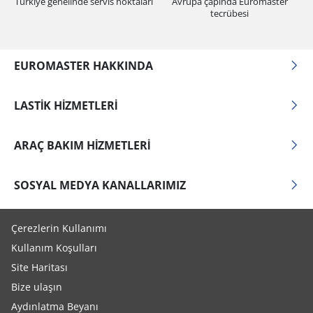
Türkiye genelinde servis noktaları
Avrupa çapında Euromaster
tecrübesi
EUROMASTER HAKKINDA
LASTIK HIZMETLERI
ARAÇ BAKIM HIZMETLERI
SOSYAL MEDYA KANALLARIMIZ
Çerezlerin Kullanımı
Kullanım Koşulları
Site Haritası
Bize ulaşın
Aydınlatma Beyanı