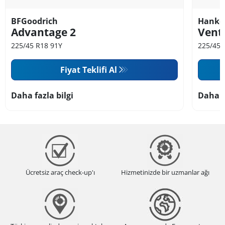
BFGoodrich
Hanko
Advantage 2
Vent
225/45 R18 91Y
225/45 
Fiyat Teklifi Al
Daha fazla bilgi
Daha f
Ücretsiz araç check-up'ı
Hizmetinizde bir uzmanlar ağı