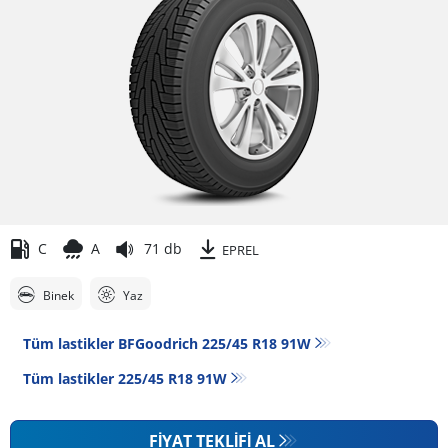
C
A
71 db
EPREL
Binek
Yaz
Tüm lastikler BFGoodrich 225/45 R18 91W
Tüm lastikler‎ 225/45 R18 91W
FIYAT TEKLIFI AL