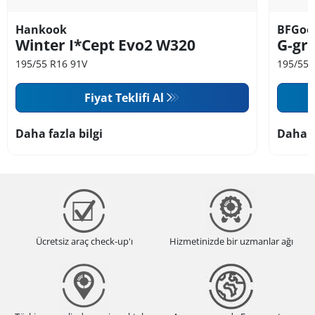
Hankook
BFGoo
Winter I*Cept Evo2 W320
G-gri
195/55 R16 91V
195/55 
Fiyat Teklifi Al
Daha fazla bilgi
Daha f
Ücretsiz araç check-up'ı
Hizmetinizde bir uzmanlar ağı