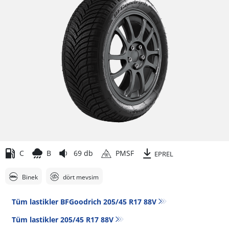
C
B
69 db
PMSF
EPREL
Binek
dört mevsim
Tüm lastikler BFGoodrich 205/45 R17 88V
Tüm lastikler‎ 205/45 R17 88V