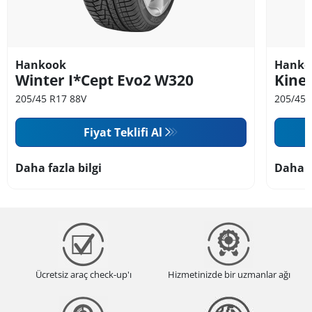
Hankook
Hanko
Winter I*Cept Evo2 W320
Kine
205/45 R17 88V
205/45 
Fiyat Teklifi Al
Daha fazla bilgi
Daha f
Ücretsiz araç check-up'ı
Hizmetinizde bir uzmanlar ağı