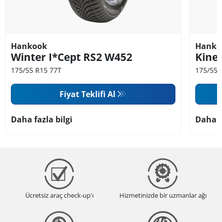
Hankook
Hanko
Winter I*Cept RS2 W452
Kine
175/55 R15 77T
175/55 
Fiyat Teklifi Al
Daha fazla bilgi
Daha f
Ücretsiz araç check-up'ı
Hizmetinizde bir uzmanlar ağı