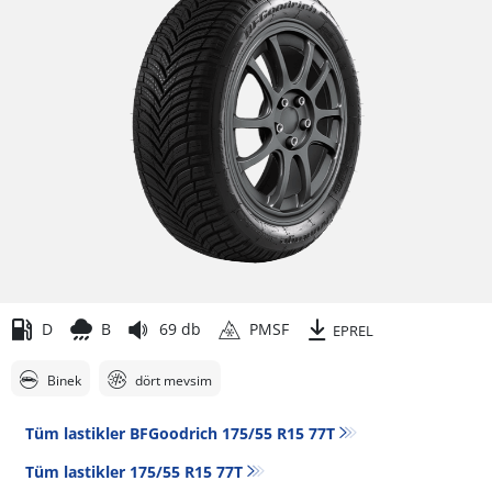
D
B
69 db
PMSF
EPREL
Binek
dört mevsim
Tüm lastikler BFGoodrich 175/55 R15 77T
Tüm lastikler‎ 175/55 R15 77T