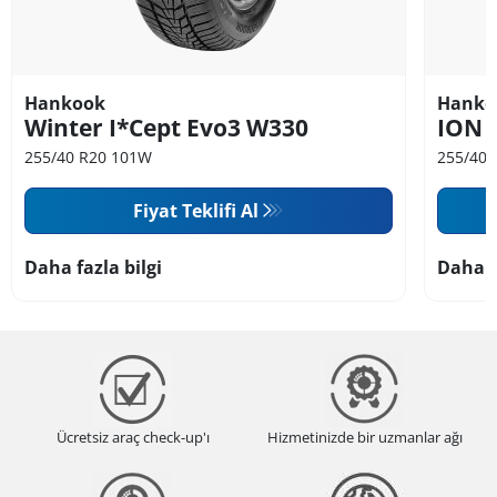
Hankook
Hanko
Winter I*Cept Evo3 W330
ION 
255/40 R20 101W
255/40 
Fiyat Teklifi Al
Daha fazla bilgi
Daha f
Ücretsiz araç check-up'ı
Hizmetinizde bir uzmanlar ağı