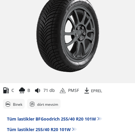
C
B
71 db
PMSF
EPREL
Binek
dört mevsim
Tüm lastikler BFGoodrich 255/40 R20 101W
Tüm lastikler‎ 255/40 R20 101W