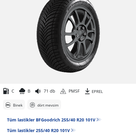
C
B
71 db
PMSF
EPREL
Binek
dört mevsim
Tüm lastikler BFGoodrich 255/40 R20 101V
Tüm lastikler‎ 255/40 R20 101V