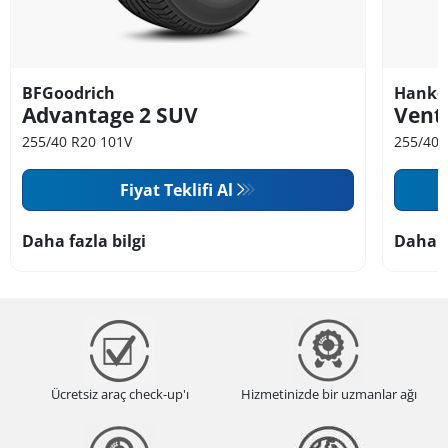
BFGoodrich
Hanko
Advantage 2 SUV
Vent
255/40 R20 101V
255/40 
Fiyat Teklifi Al
Daha fazla bilgi
Daha f
Ücretsiz araç check-up'ı
Hizmetinizde bir uzmanlar ağı