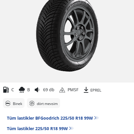
C
B
69 db
PMSF
EPREL
Binek
dört mevsim
Tüm lastikler BFGoodrich 225/50 R18 99W
Tüm lastikler‎ 225/50 R18 99W