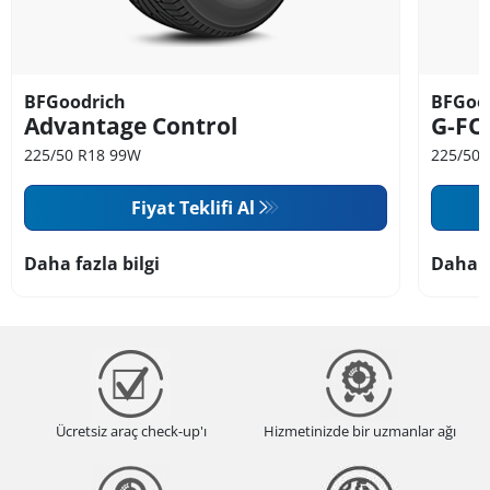
BFGoodrich
BFGoo
Advantage Control
G-FO
225/50 R18 99W
225/50 
Fiyat Teklifi Al
Daha fazla bilgi
Daha f
Ücretsiz araç check-up'ı
Hizmetinizde bir uzmanlar ağı