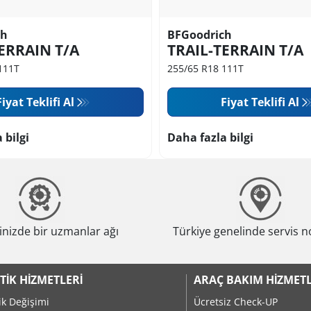
ch
BFGoodrich
ERRAIN T/A
TRAIL-TERRAIN T/A
111T
255/65 R18 111T
Fiyat Teklifi Al
Fiyat Teklifi Al
 bilgi
Daha fazla bilgi
nizde bir uzmanlar ağı
Türkiye genelinde servis n
TIK HIZMETLERI
ARAÇ BAKIM HIZMETL
ik Değişimi
Ücretsiz Check-UP