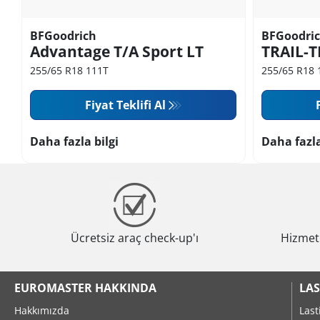
BFGoodrich
BFGoodri
Advantage T/A Sport LT
TRAIL-T
255/65 R18 111T
255/65 R18 
Fiyat Teklifi Al
Daha fazla bilgi
Daha fazla
Ücretsiz araç check-up'ı
Hizmeti
EUROMASTER HAKKINDA
LAS
Hakkımızda
Last