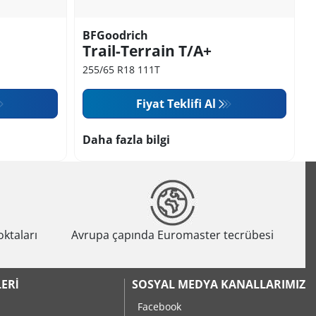
BFGoodrich
Trail-Terrain T/A+
255/65 R18 111T
Fiyat Teklifi Al
Daha fazla bilgi
oktaları
Avrupa çapında Euromaster tecrübesi
ERI
SOSYAL MEDYA KANALLARIMIZ
Facebook