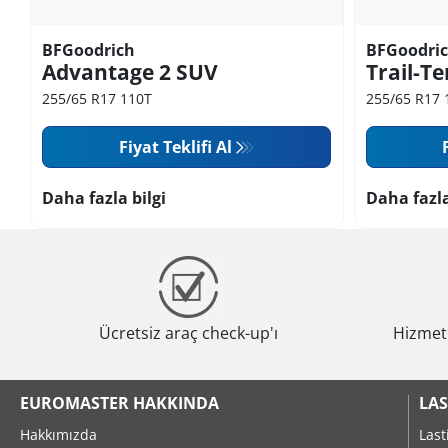
BFGoodrich
BFGoodri
Advantage 2 SUV
Trail-Te
255/65 R17 110T
255/65 R17 
Fiyat Teklifi Al
Daha fazla bilgi
Daha fazla
Ücretsiz araç check-up'ı
Hizmeti
EUROMASTER HAKKINDA
LAS
Hakkımızda
Last