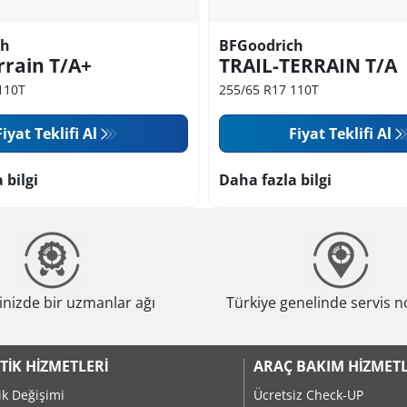
ch
BFGoodrich
rrain T/A+
TRAIL-TERRAIN T/A
110T
255/65 R17 110T
Fiyat Teklifi Al
Fiyat Teklifi Al
 bilgi
Daha fazla bilgi
nizde bir uzmanlar ağı
Türkiye genelinde servis n
TIK HIZMETLERI
ARAÇ BAKIM HIZMETL
ik Değişimi
Ücretsiz Check-UP