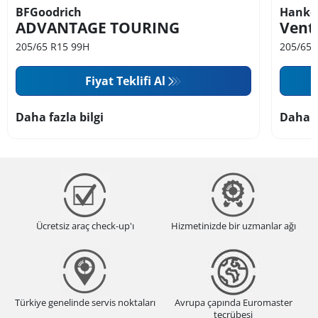
BFGoodrich
Hanko
ADVANTAGE TOURING
Vent
205/65 R15 99H
205/65 
Fiyat Teklifi Al
Daha fazla bilgi
Daha f
Ücretsiz araç check-up'ı
Hizmetinizde bir uzmanlar ağı
Türkiye genelinde servis noktaları
Avrupa çapında Euromaster
tecrübesi