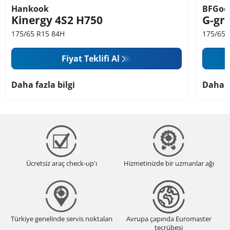
Hankook
BFGoo
Kinergy 4S2 H750
G-gri
175/65 R15 84H
175/65 
Fiyat Teklifi Al
Daha fazla bilgi
Daha f
Ücretsiz araç check-up'ı
Hizmetinizde bir uzmanlar ağı
Türkiye genelinde servis noktaları
Avrupa çapında Euromaster
tecrübesi